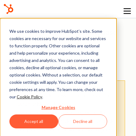
Kunnskapsdatabase
We use cookies to improve HubSpot’s site. Some
cookies are necessary for our website and services
to function properly. Other cookies are optional
and help personalize your experience, including
advertising and analytics. You can consent to all
Tilbud
cookies, decline all optional cookies, or manage
optional cookies. Without a selection, our default
cookie settings will apply. You can change your
Merk:
: Denne artikkelen er oversatt av
preferences at any time. To learn more, check out
praktiske årsaker. Oversettelsen opprettes
our
Cookie Policy
.
automatisk ved hjelp av
Manage Cookies
oversettingsprogramvare, og det er ikke
sikkert at den er korrekturlest. Den engelske
Accept all
Decline all
versjonen av denne artikkelen skal regnes