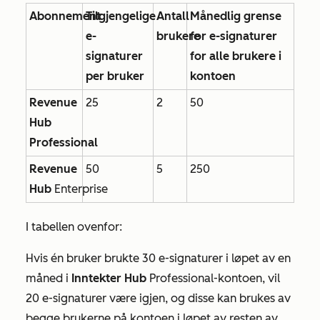
Abonnement
Tilgjengelige
Antall
Månedlig grense
e-
brukere
for e-signaturer
signaturer
for alle brukere i
per bruker
kontoen
Revenue
25
2
50
Hub
Professional
Revenue
50
5
250
Hub
Enterprise
I tabellen ovenfor:
Hvis én bruker brukte 30 e-signaturer i løpet av en
måned i
Inntekter
Hub
Professional-kontoen
, vil
20 e-signaturer være igjen, og disse kan brukes av
begge brukerne på kontoen i løpet av resten av