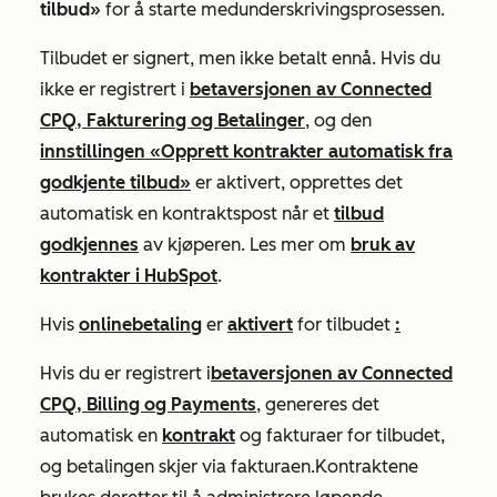
tilbud»
for å starte medunderskrivingsprosessen.
Tilbudet er signert, men ikke betalt ennå.
Hvis du
ikke er registrert i
betaversjonen av Connected
CPQ, Fakturering og Betalinger
, og
den
innstillingen «Opprett kontrakter automatisk fra
godkjente tilbud»
er aktivert, opprettes det
automatisk en kontraktspost når et
tilbud
godkjennes
av kjøperen. Les mer om
bruk av
kontrakter i HubSpot
.
Hvis
onlinebetaling
er
aktivert
for tilbudet
:
Hvis du er registrert i
betaversjonen av Connected
CPQ, Billing og Payments
, genereres det
automatisk en
kontrakt
og fakturaer for tilbudet,
og betalingen skjer via fakturaen.
Kontraktene