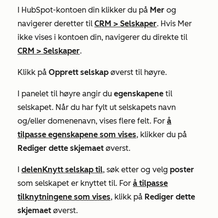
I HubSpot-kontoen din klikker du på
Mer
og
navigerer deretter til
CRM
>
Selskaper
. Hvis
Mer
ikke vises i kontoen din, navigerer du direkte til
CRM
>
Selskaper
.
Klikk på
Opprett selskap
øverst til høyre.
I panelet til høyre angir du
egenskapene
til
selskapet. Når du har fylt ut selskapets navn
og/eller domenenavn, vises flere felt. For
å
tilpasse egenskapene som vises
, klikker du på
Rediger dette skjemaet
øverst.
I
delen
Knytt selskap til
, søk etter og velg
poster
som selskapet er knyttet til. For
å tilpasse
tilknytningene som vises
, klikk på
Rediger dette
skjemaet
øverst.