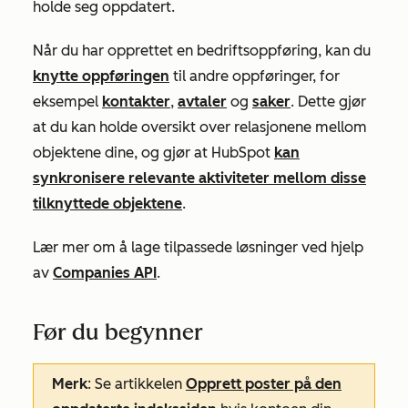
holde seg oppdatert.
Når du har opprettet en bedriftsoppføring, kan du
knytte oppføringen
til andre oppføringer, for
eksempel
kontakter
,
avtaler
og
saker
. Dette gjør
at du kan holde oversikt over relasjonene mellom
objektene dine, og gjør at HubSpot
kan
synkronisere relevante aktiviteter mellom disse
tilknyttede objektene
.
Lær mer om å lage tilpassede løsninger ved hjelp
av
Companies API
.
Før du begynner
Merk
: Se artikkelen
Opprett poster på den