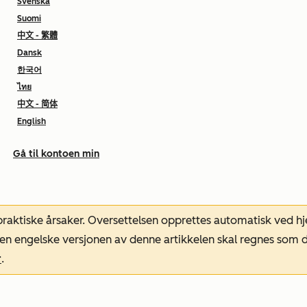
Svenska
Suomi
中文 - 繁體
Dansk
한국어
ไทย
中文 - 简体
English
Gå til kontoen min
 praktiske årsaker. Oversettelsen opprettes automatisk ved 
. Den engelske versjonen av denne artikkelen skal regnes so
r
.