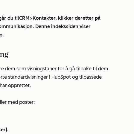
år du til
CRM
>
Kontakter
, klikker deretter på
ommunikasjon
. Denne indekssiden viser
p.
ing
re dem som visningsfaner for å gå tilbake til dem
nerte standardvisninger i HubSpot og tilpassede
 har opprettet.
dler med poster:
ler
).