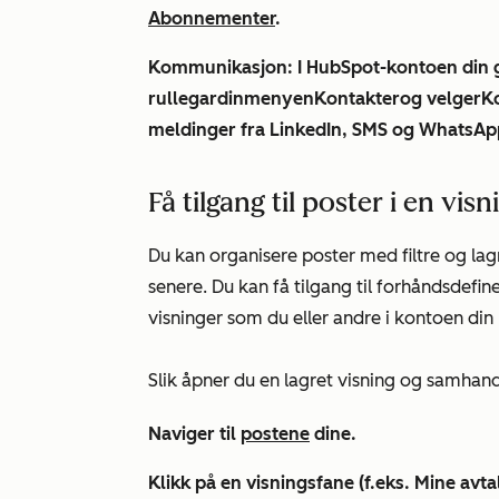
Abonnementer
.
Kommunikasjon
: I HubSpot-kontoen din g
rullegardinmenyen
Kontakter
og velger
K
meldinger fra LinkedIn, SMS og WhatsAp
Få tilgang til poster i en visn
Du kan organisere poster med filtre og lag
senere. Du kan få tilgang til forhåndsdefi
visninger som du eller andre i kontoen din
Slik åpner du en lagret visning og samhan
Naviger til
postene
dine.
Klikk på en
visningsfane
(f.eks.
Mine avta