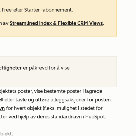
t
Free-
eller
Starter
-abonnement.
en av
Streamlined Index & Flexible CRM Views
.
ttigheter
er påkrevd for å vise
bjektets poster, vise bestemte poster i lagrede
ll eller tavle og utføre tilleggsaksjoner for posten.
vn
for hvert objekt (f.eks. mulighet i stedet for
ekter ved hjelp av deres standardnavn i HubSpot.
objekt: