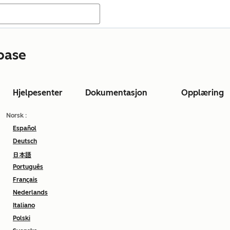
base
Hjelpesenter
Dokumentasjon
Opplæring
Norsk
:
Español
Deutsch
日本語
Português
Français
Nederlands
Italiano
Polski