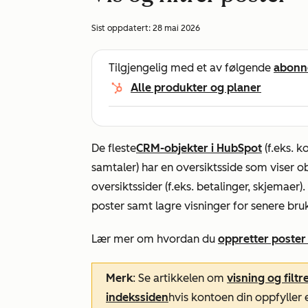
Sist oppdatert:
28 mai 2026
Tilgjengelig med et av følgende
abonn
Alle produkter og planer
De fleste
CRM-objekter i HubSpot
(f.eks. k
samtaler) har en oversiktsside som viser o
oversiktssider (f.eks. betalinger, skjemaer
poster samt lagre visninger for senere bru
Lær mer om hvordan du
oppretter poster
Merk
: Se artikkelen om
visning og filt
indekssiden
hvis kontoen din oppfyller 