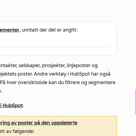
ementer
, unntatt der det er angitt:
ontakter, selskaper, prosjekter, linjeposter og
bjektets poster. Andre verktøy i HubSpot har også
). På hver oversiktsside kan du filtrere og segmentere
k.
 i HubSpot
.
rering av poster på den oppdaterte
ett av følgende: