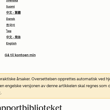
Svenska
Suomi
中文 - 繁體
Dansk
한국어
ไทย
中文 - 简体
English
Gå til kontoen min
 praktiske årsaker. Oversettelsen opprettes automatisk ved 
. Den engelske versjonen av denne artikkelen skal regnes so
r
.
apportbiblioteket