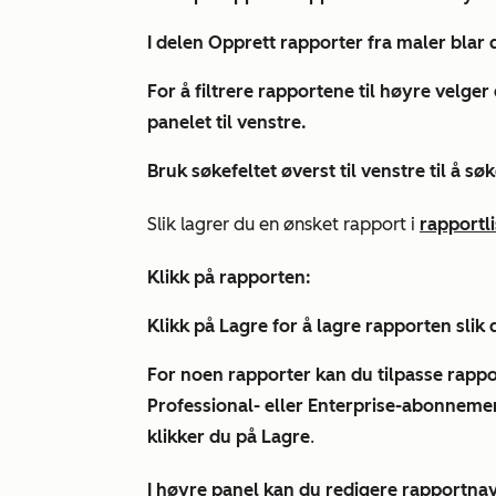
I delen Opprett
rapporter fra maler
blar d
For å filtrere rapportene til høyre velger
panelet til venstre.
Bruk
søkefeltet
øverst til venstre til å s
Slik lagrer du en ønsket rapport i
rapportl
Klikk på
rapporten
:
Klikk på
Lagre
for å lagre rapporten slik 
For noen rapporter kan du tilpasse rapport
Professional-
eller
Enterprise-abonneme
klikker du på
Lagre
.
I høyre panel kan du redigere
rapportna