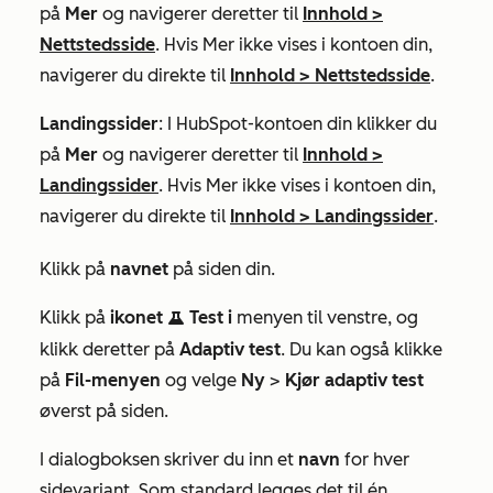
på
Mer
og navigerer deretter til
Innhold
>
Nettstedsside
. Hvis
Mer
ikke vises i kontoen din,
navigerer du direkte til
Innhold
>
Nettstedsside
.
Landingssider
: I HubSpot-kontoen din klikker du
på
Mer
og navigerer deretter til
Innhold
>
Landingssider
. Hvis
Mer
ikke vises i kontoen din,
navigerer du direkte til
Innhold
>
Landingssider
.
Klikk på
navnet
på siden din.
Klikk på
ikonet
Test i
menyen til venstre, og
testIcon
klikk deretter på
Adaptiv
test
. Du kan også klikke
på
Fil-menyen
og velge
Ny
>
Kjør adaptiv test
øverst på siden.
I dialogboksen skriver du inn et
navn
for hver
sidevariant. Som standard legges det til én