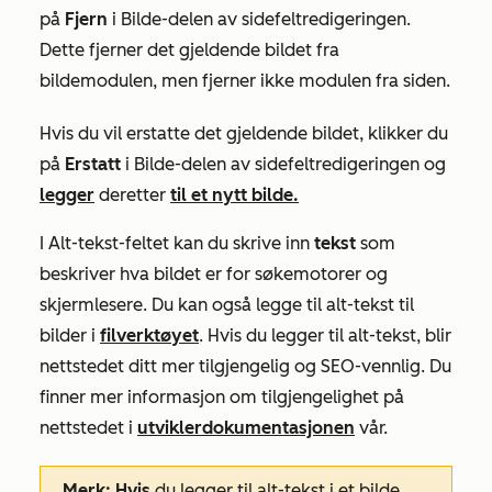
på
Fjern
i
Bilde-delen
av sidefeltredigeringen.
Dette fjerner det gjeldende bildet fra
bildemodulen, men fjerner ikke modulen fra siden.
Hvis du vil erstatte det gjeldende bildet, klikker du
på
Erstatt
i
Bilde-delen
av sidefeltredigeringen og
legger
deretter
til et nytt bilde.
I
Alt-tekst-feltet
kan du skrive inn
tekst
som
beskriver hva bildet er for søkemotorer og
skjermlesere.
Du kan også legge til alt-tekst til
bilder i
filverktøyet
.
Hvis du legger til alt-tekst, blir
nettstedet ditt mer tilgjengelig og SEO-vennlig. Du
finner mer informasjon om tilgjengelighet på
nettstedet i
utviklerdokumentasjonen
vår.
Merk: Hvis
du legger til alt-tekst i et bilde,