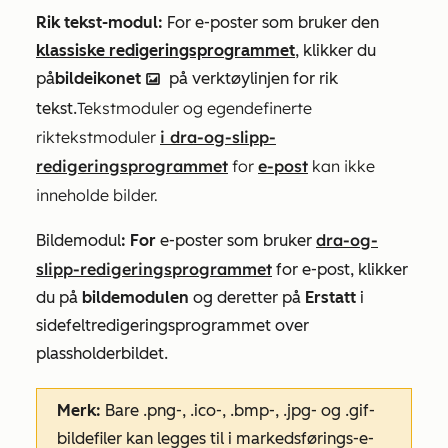
Rik tekst-modul:
For e-poster som bruker den
klassiske redigeringsprogrammet
, klikker du
på
bildeikonet
på verktøylinjen for rik
insertImage ici
Tekstmoduler og egendefinerte
tekst.
riktekstmoduler
i dra-og-slipp-
redigeringsprogrammet
for
e-post
kan ikke
inneholde bilder.
dra-og-
Bildemodul
: For
e-poster som bruker
slipp-redigeringsprogrammet
for e-post, klikker
du på
bildemodulen
og deretter på
Erstatt
i
sidefeltredigeringsprogrammet over
plassholderbildet.
Merk:
Bare .png-, .ico-, .bmp-, .jpg- og .gif-
bildefiler kan legges til i markedsførings-e-