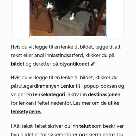
Hvis du vil legge til en lenke til bildet, legge til alt-
tekst eller angi innlastingsatferd, klikker du på
bildet
og deretter på
blyantikonet
edit:
Hvis du vil legge til en lenke til bildet, klikker du
på
rullegardinmenyen
Lenke til
i popup-boksen og
velger en
lenkekategori
.
Skriv inn
destinasjonen
for lenken i feltet nedenfor. Les mer om de
ulike
lenketypene.
I
Alt-tekst-feltet
skriver du inn
tekst
som beskriver
hva bildet er for søkemotorer og skjermlesere.
Du