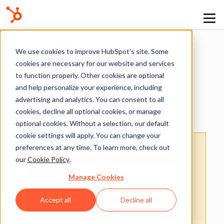
Kunnskapsdatabase
We use cookies to improve HubSpot’s site. Some
cookies are necessary for our website and services
to function properly. Other cookies are optional
and help personalize your experience, including
advertising and analytics. You can consent to all
Nettsider og landingssider
cookies, decline all optional cookies, or manage
optional cookies. Without a selection, our default
cookie settings will apply. You can change your
Merk:
: Denne artikkelen er oversatt av
preferences at any time. To learn more, check out
praktiske årsaker. Oversettelsen opprettes
our
Cookie Policy
.
automatisk ved hjelp av
Manage Cookies
oversettingsprogramvare, og det er ikke
sikkert at den er korrekturlest. Den engelske
Accept all
Decline all
versjonen av denne artikkelen skal regnes