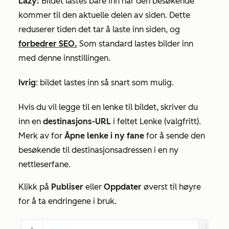
Lazy:
Bildet lastes bare inn når den besøkende
kommer til den aktuelle delen av siden. Dette
reduserer tiden det tar å laste inn siden, og
forbedrer SEO.
Som standard lastes bilder inn
med denne innstillingen.
Ivrig
: bildet lastes inn så snart som mulig.
Hvis du vil legge til en lenke til bildet, skriver du
inn en
destinasjons-URL
i feltet
Lenke (valgfritt).
Merk av for
Åpne lenke i ny fane
for å sende den
besøkende til destinasjonsadressen i en ny
nettleserfane.
Klikk på
Publiser
eller
Oppdater
øverst til høyre
for å ta endringene i bruk.