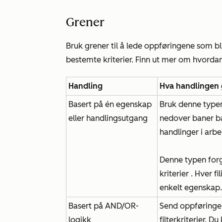
Grener
Bruk grener til å lede oppføringene som bl
bestemte kriterier. Finn ut mer om hvorda
Handling
Hva handlingen 
Basert på én egenskap
Bruk denne typen
eller handlingsutgang
nedover baner ba
handlinger i arbe
Denne typen for
kriterier
. Hver fi
enkelt egenskap.
Basert på AND/OR-
Send oppføringer
logikk
filterkriterier. D