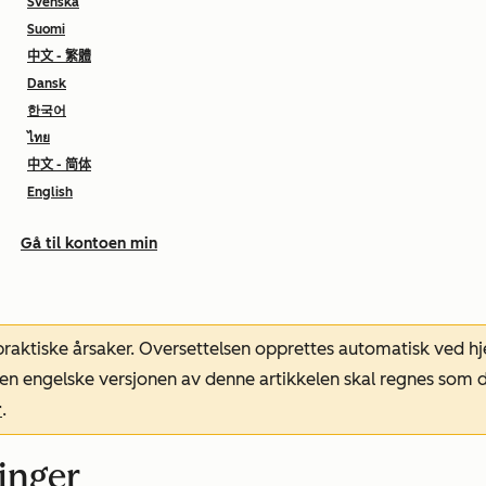
Svenska
Suomi
中文 - 繁體
Dansk
한국어
ไทย
中文 - 简体
English
Gå til kontoen min
 praktiske årsaker. Oversettelsen opprettes automatisk ved 
. Den engelske versjonen av denne artikkelen skal regnes so
r
.
inger