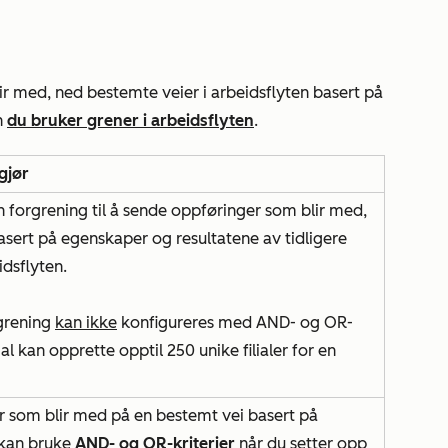
ir med, ned bestemte veier i arbeidsflyten basert på
n
du bruker grener i arbeidsflyten
.
gjør
 forgrening til å sende oppføringer som blir med,
sert på egenskaper og resultatene av tidligere
idsflyten.
grening
kan ikke
konfigureres med
AND- og
OR-
lial kan opprette opptil 250 unike filialer for en
 som blir med på en bestemt vei basert på
u kan bruke
AND- og
OR-kriterier
når du setter opp