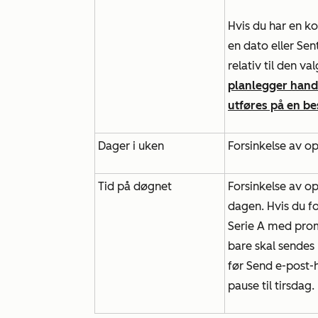
Hvis du har en
ko
en dato eller
Sen
relativ til den v
planlegger handl
utføres på en be
Dager i uken
Forsinkelse av o
Tid på døgnet
Forsinkelse av op
dagen. Hvis du fo
Serie A med prom
bare skal sendes u
før
Send e-post-
pause til tirsdag.