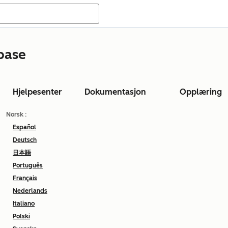
base
Hjelpesenter
Dokumentasjon
Opplæring
Norsk
:
Español
Deutsch
日本語
Português
Français
Nederlands
Italiano
Polski