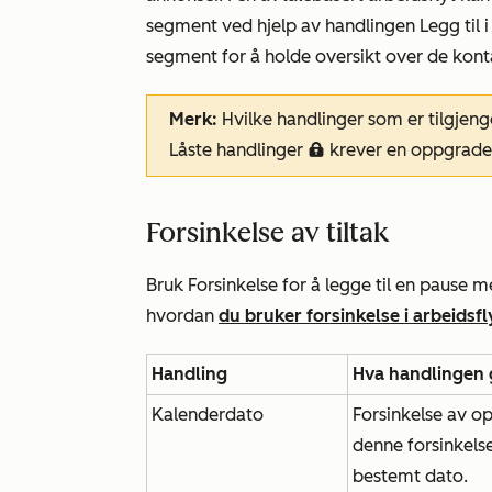
segment ved hjelp av handlingen
Legg
til
segment for å holde oversikt over de kon
Merk:
Hvilke handlinger som er tilgjen
Låste handlinger
krever en oppgrader
locked
Forsinkelse av tiltak
Bruk Forsinkelse for å legge til en pause 
hvordan
du bruker forsinkelse i arbeidsfl
Handling
Hva handlingen 
Kalenderdato
Forsinkelse av o
denne forsinkelse
bestemt dato.