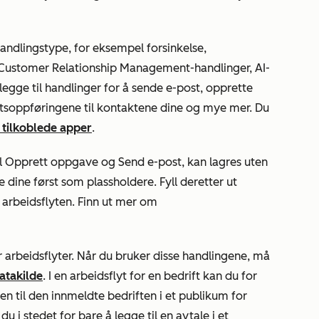
andlingstype, for eksempel forsinkelse,
 Customer Relationship Management-handlinger, AI-
egge til handlinger for å sende e-post, opprette
soppføringene til kontaktene dine og mye mer. Du
 tilkoblede apper
.
l
Opprett oppgave
og
Send e-post
, kan lagres uten
e dine først som plassholdere. Fyll deretter ut
 arbeidsflyten. Finn ut mer om
 arbeidsflyter. Når du bruker disse handlingene, må
atakilde
. I en arbeidsflyt for en bedrift kan du for
en til den innmeldte bedriften i et publikum for
u i stedet for bare å legge til en avtale i et