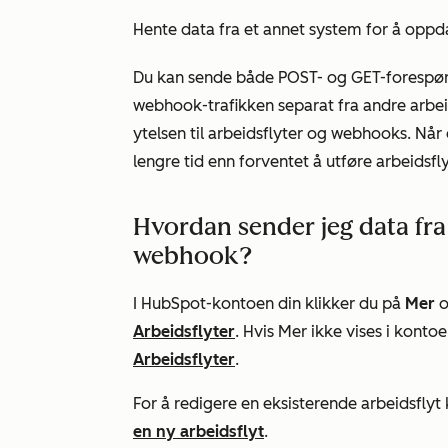
Hente data fra et annet system for å opp
Du kan sende både POST- og GET-forespørsl
webhook-trafikken separat fra andre arbeid
ytelsen til arbeidsflyter og webhooks. Når 
lengre tid enn forventet å utføre arbeidsfl
Hvordan sender jeg data fr
webhook?
I HubSpot-kontoen din klikker du på
Mer
o
Arbeidsflyter
. Hvis
Mer
ikke vises i kontoe
Arbeidsflyter
.
For å redigere en eksisterende arbeidsflyt
en ny arbeidsflyt
.