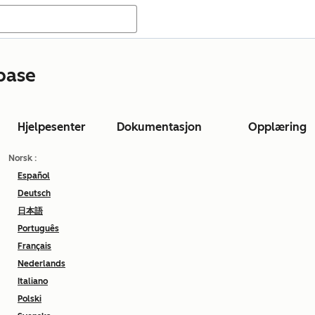
base
Hjelpesenter
Dokumentasjon
Opplæring
Norsk
:
Español
Deutsch
日本語
Português
Français
Nederlands
Italiano
Polski