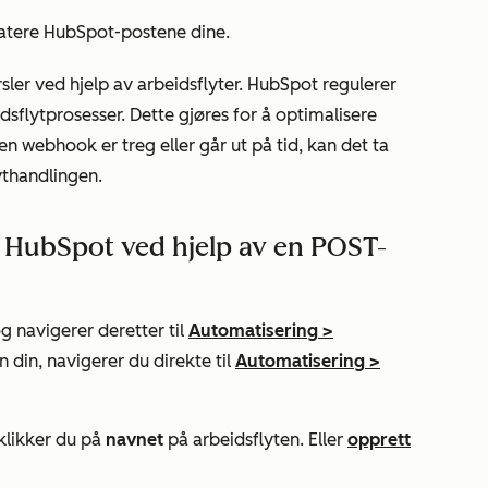
datere HubSpot-postene dine.
er ved hjelp av arbeidsflyter. HubSpot regulerer
sflytprosesser. Dette gjøres for å optimalisere
en webhook er treg eller går ut på tid, kan det ta
ythandlingen.
a HubSpot ved hjelp av en POST-
g navigerer deretter til
Automatisering
>
n din, navigerer du direkte til
Automatisering
>
 klikker du på
navnet
på arbeidsflyten. Eller
opprett