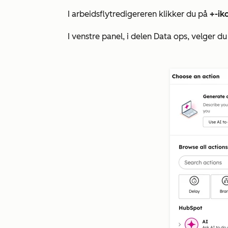
I arbeidsflytredigereren klikker du på
+-ik
I venstre panel, i delen
Data ops
, velger d