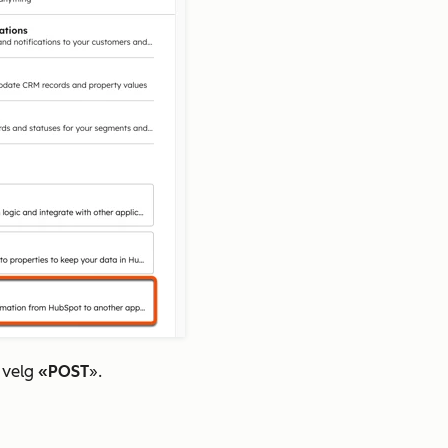
 velg
«POST
».