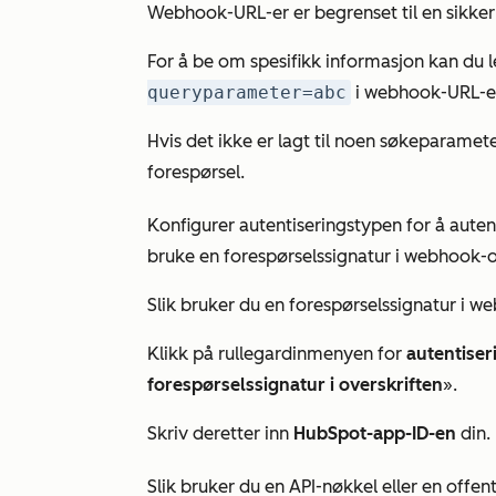
Webhook-URL-er er begrenset til en sikk
For å be om spesifikk informasjon kan du
queryparameter=abc
i
webhook-URL-e
Hvis det ikke er lagt til noen søkeparamete
forespørsel.
Konfigurer autentiseringstypen for å auten
bruke en forespørselssignatur i webhook-ov
Slik bruker du en forespørselssignatur i w
Klikk på rullegardinmenyen for
autentiser
forespørselssignatur i overskriften
».
Skriv deretter inn
HubSpot-app-ID-en
din.
Slik bruker du en API-nøkkel eller en offen