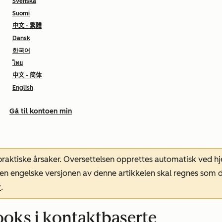
Svenska
Suomi
中文 - 繁體
Dansk
한국어
ไทย
中文 - 简体
English
Gå til kontoen min
 praktiske årsaker. Oversettelsen opprettes automatisk ved 
. Den engelske versjonen av denne artikkelen skal regnes so
r
.
ooks i kontaktbaserte