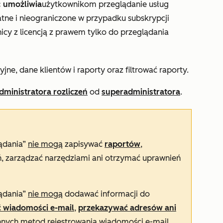
: umożliwia
użytkownikom przeglądanie usług
łatne i nieograniczone w przypadku subskrypcji
icy z licencją z prawem tylko do przeglądania
ne, dane klientów i raporty oraz filtrować raporty.
dministratora rozliczeń
od
superadministratora
.
lądania”
nie mogą
zapisywać
raportów
,
ń, zarządzać narzędziami ani otrzymać uprawnień
lądania”
nie mogą
dodawać informacji do
ić wiadomości e-mail
,
przekazywać adresów ani
innych metod rejestrowania wiadomości e-mail,