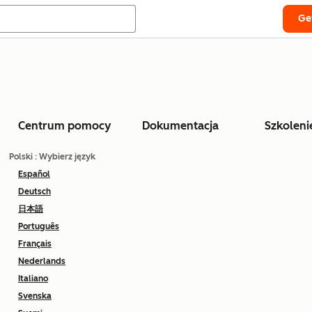
Ge
Centrum pomocy
Dokumentacja
Szkoleni
Polski
: Wybierz język
Español
Deutsch
日本語
Português
Français
Nederlands
Italiano
Svenska