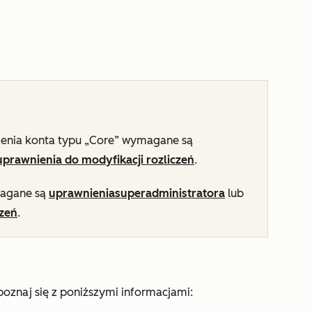
zenia konta typu „Core” wymagane są
uprawnienia do modyfikacji rozliczeń
.
magane są
uprawnienia
superadministratora
lub
czeń
.
apoznaj się z poniższymi informacjami: