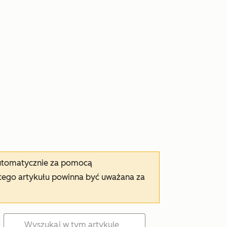
automatycznie za pomocą
tego artykułu powinna być uważana za