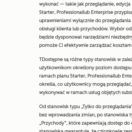
wykonać — takie jak przeglądanie, edycja
Starter
,
Professional
lub
Enterprise
przypisa
uprawnieniami wyłącznie do przeglądania 
obsługi klienta lub przychodów. Wybór od
będzie dysponował narzędziami niezbędn
pomoże Ci efektywnie zarządzać kosztami 
T
Dostępne są różne typy stanowisk w zależ
użytkownikom określony poziom dostępu do
ramach planu
Starter
,
Professional
lub
Ente
określa, co użytkownicy mogą przeglądać,
wykonywać w ramach usług objętych subs
Od stanowisk typu „Tylko do przeglądani
bez wprowadzania zmian, po stanowiska ty
„Przychody”, które zapewniają dostęp do 
stanowiska gwarantuje, że członkowie ze