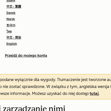
Suomi
中文 - 繁體
Dansk
Norsk
한국어
ไทย
中文 - 简体
English
Przejdź do mojego konta
t podane wyłącznie dla wygody. Tłumaczenie jest tworzone 
nie zostać sprawdzone. W związku z tym, angielska wersja 
owsze informacje. Możesz uzyskać do niej dostęp
tutaj
.
i zarządzanie nimi