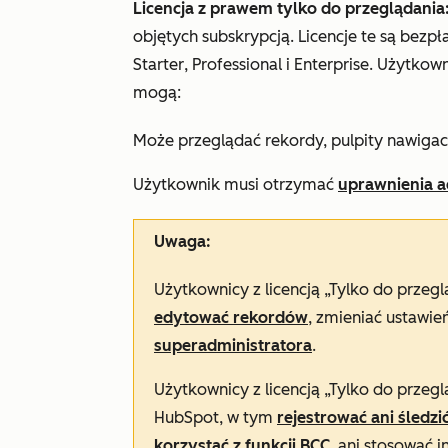
Licencja z prawem tylko do przeglądania
objętych subskrypcją. Licencje te są bezp
Starter
,
Professional
i
Enterprise
. Użytkown
mogą:
Może przeglądać rekordy, pulpity nawigacyj
Użytkownik musi otrzymać
uprawnienia a
Uwaga:
Użytkownicy z licencją „Tylko do przeg
edytować rekordów
, zmieniać ustawie
superadministratora
.
Użytkownicy z licencją „Tylko do przeg
HubSpot, w tym
rejestrować ani śledz
korzystać z funkcji BCC
, ani stosować 