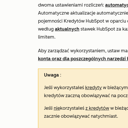
dwoma ustawieniami rozliczeń:
automatyc
Automatyczne aktualizacje automatycznie
pojemności Kredytów HubSpot w oparciu o
według
aktualnych
stawek HubSpot za ka
limitem.
Aby zarządzać wykorzystaniem, ustaw ma
konta oraz
dla poszczególnych narzędzi
Uwaga
:
Jeśli wykorzystałeś
kredyty
w bieżącym 
kredytów zaczną obowiązywać na pocz
Jeśli
nie
korzystałeś
z kredytów
w bieżąc
zacznie obowiązywać natychmiast.