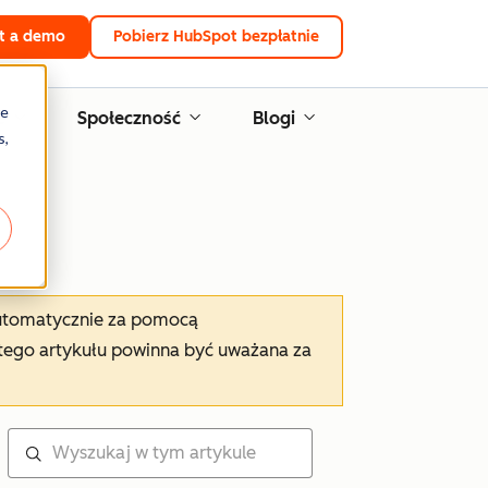
t a demo
Pobierz HubSpot bezpłatnie
re
e
Społeczność
Blogi
s,
automatycznie za pomocą
tego artykułu powinna być uważana za