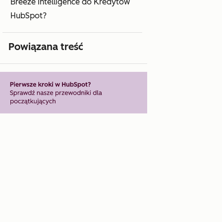
Breeze Intelligence do Kredytów
HubSpot?
Powiązana treść