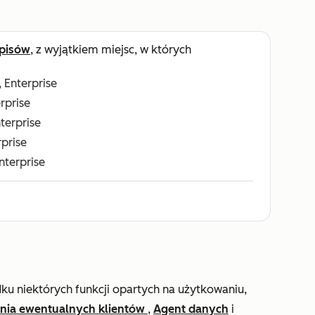
pisów
, z wyjątkiem miejsc, w których
, Enterprise
erprise
nterprise
rprise
Enterprise
 niektórych funkcji opartych na użytkowaniu,
nia ewentualnych klientów
,
Agent danych
i