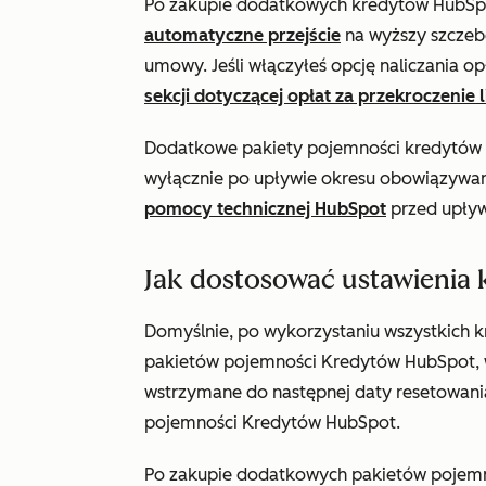
Po zakupie dodatkowych kredytów HubSpo
automatyczne przejście
na wyższy szczeb
umowy. Jeśli włączyłeś opcję naliczania o
sekcji dotyczącej opłat za przekroczenie 
Dodatkowe pakiety pojemności kredytów 
wyłącznie po upływie okresu obowiązywan
pomocy technicznej HubSpot
przed upływ
Jak dostosować ustawienia 
Domyślnie, po wykorzystaniu wszystkich
pakietów pojemności Kredytów HubSpot, w
wstrzymane do następnej daty resetowan
pojemności Kredytów HubSpot.
Po zakupie dodatkowych pakietów pojem