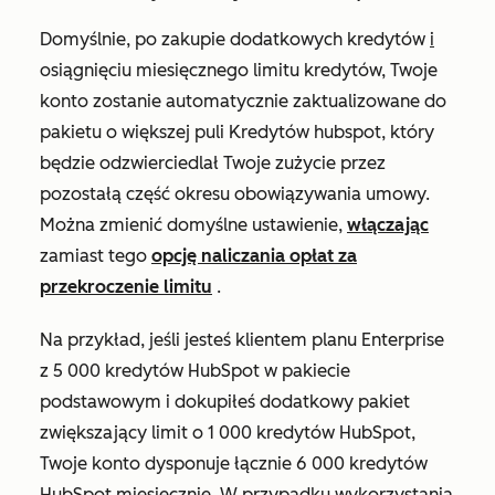
Domyślnie, po zakupie dodatkowych kredytów
i
osiągnięciu miesięcznego limitu kredytów, Twoje
konto zostanie automatycznie zaktualizowane do
pakietu o większej puli Kredytów hubspot, który
będzie odzwierciedlał Twoje zużycie przez
pozostałą część okresu obowiązywania umowy.
Można zmienić domyślne ustawienie,
włączając
zamiast tego
opcję naliczania opłat za
przekroczenie limitu
.
Na przykład, jeśli jesteś klientem
planu Enterprise
z 5 000 kredytów HubSpot w pakiecie
podstawowym i dokupiłeś dodatkowy pakiet
zwiększający limit o 1 000 kredytów HubSpot,
Twoje konto dysponuje łącznie 6 000 kredytów
HubSpot miesięcznie. W przypadku wykorzystania