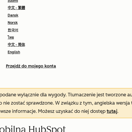
Suomi
中文 - 繁體
Dansk
Norsk
한국어
ไทย
中文 - 简体
English
Przejdź do mojego konta
t podane wyłącznie dla wygody. Tłumaczenie jest tworzone 
nie zostać sprawdzone. W związku z tym, angielska wersja 
owsze informacje. Możesz uzyskać do niej dostęp
tutaj
.
mobilną HubSpot