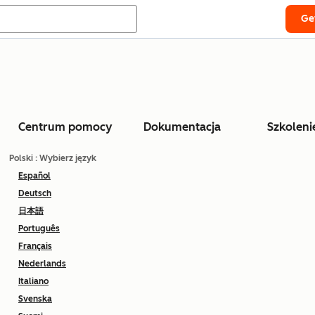
Ge
Centrum pomocy
Dokumentacja
Szkoleni
Polski
: Wybierz język
Español
Deutsch
日本語
Português
Français
Nederlands
Italiano
Svenska