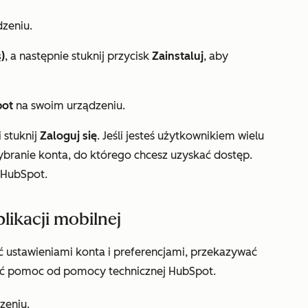
zeniu.
)
, a następnie stuknij przycisk
Zainstaluj
, aby
pot
na swoim urządzeniu.
 stuknij
Zaloguj się
. Jeśli jesteś użytkownikiem wielu
branie konta, do którego chcesz uzyskać dostęp.
 HubSpot.
likacji mobilnej
ć ustawieniami
konta
i
preferencjami
, przekazywać
skać pomoc od pomocy technicznej HubSpot.
zeniu.