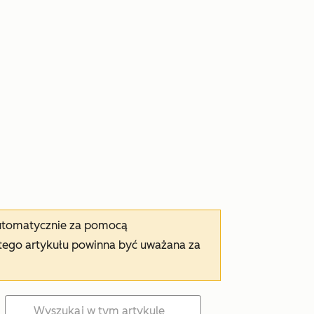
automatycznie za pomocą
tego artykułu powinna być uważana za