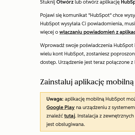
Stuknij
Otwórz
lub otwórz aplikację
HubS
Pojawi się komunikat
"HubSpot" chce wys
HubSpot wysyłała Ci powiadomienia, musi
więcej o
włączaniu powiadomień z aplika
Wprowadź swoje poświadczenia HubSpot i
wielu kont HubSpot, zostaniesz poproszon
dostęp. Urządzenie jest teraz połączone 
Zainstaluj aplikację mobiln
Uwaga:
aplikację mobilną HubSpot mo
Google Play
na urządzeniu z systemem
znaleźć
tutaj
. Instalacja z zewnętrznych
jest obsługiwana.