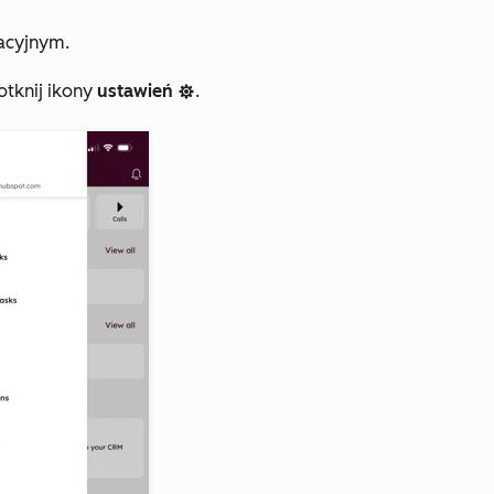
acyjnym.
otknij ikony
ustawień
.
settings