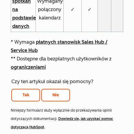
spotkań
Wymagany
na
połączony
✓
✓
podstawie
kalendarz
danych
* Wymaga
płatnych stanowisk
Sales Hub
/
Service Hub
** Dostępne dla bezpłatnych użytkowników z
ograniczeniami
Czy ten artykuł okazał się pomocny?
Tak
Nie
Niniejszy formularz służy wyłącznie do przekazywania opinii
dotyczących dokumentacji.
Dowiedz się, jak uzyskać pomoc
dotyczącą HubSpot
.