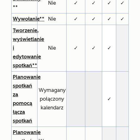
Nie
✓
✓
✓
✓
**
Wywołanie**
Nie
✓
✓
✓
✓
Tworzenie,
wyświetlanie
i
Nie
✓
✓
✓
edytowanie
spotkań**
Planowanie
spotkań
Wymagany
za
połączony
✓
pomocą
kalendarz
łącza
spotkań
Planowanie