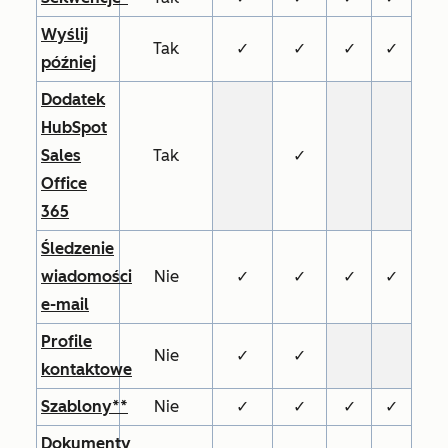
Wyślij
Tak
✓
✓
✓
✓
później
Dodatek
HubSpot
Sales
Tak
✓
Office
365
Śledzenie
wiadomości
Nie
✓
✓
✓
✓
e-mail
Profile
Nie
✓
✓
kontaktowe
Szablony**
Nie
✓
✓
✓
✓
Dokumenty