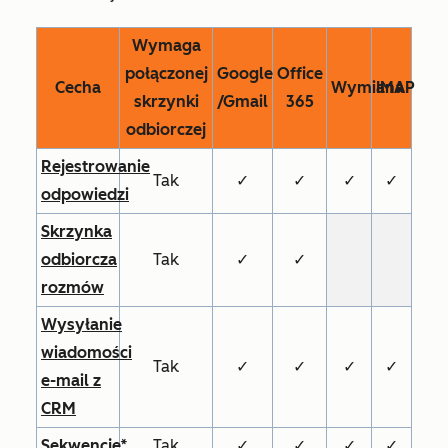
Wymaga
połączonej
Google
Office
Cecha
Wymiana
IMAP
skrzynki
/Gmail
365
odbiorczej
Rejestrowanie
Tak
✓
✓
✓
✓
odpowiedzi
Skrzynka
odbiorcza
Tak
✓
✓
rozmów
Wysyłanie
wiadomości
Tak
✓
✓
✓
✓
e-mail z
CRM
Sekwencje*
Tak
✓
✓
✓
✓