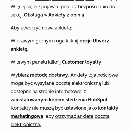
Więcej
się nie pojawia, przejdź bezpośrednio do
sekcji
Obsługa
>
Ankiety z opinią
..
Aby utworzyć nową ankietę:
W prawym górnym rogu kliknij
opcję Utwórz
ankietę.
W lewym panelu kliknij
Customer loyalty
.
Wybierz
metodę dostawy
. Ankiety lojalnościowe
mogą być wysyłane pocztą elektroniczną lub
dostępne na stronie internetowej z
zainstalowanym kodem śledzenia HubSpot
.
Kontakty
nie muszą być ustawione jako
kontakty
marketingowe
, aby
otrzymać ankietę pocztą
elektroniczną.