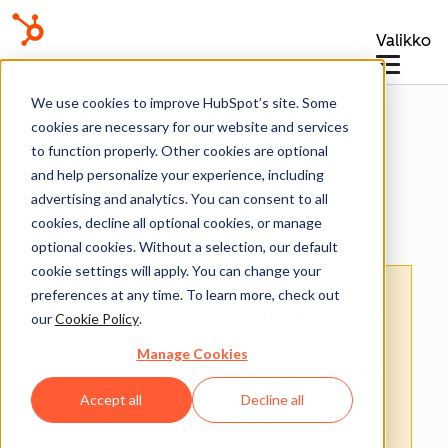
Valikko
Baza wiedzy
We use cookies to improve HubSpot’s site. Some
cookies are necessary for our website and services
to function properly. Other cookies are optional
and help personalize your experience, including
advertising and analytics. You can consent to all
Ankiety z informacją zwrotną
cookies, decline all optional cookies, or manage
optional cookies. Without a selection, our default
cookie settings will apply. You can change your
Uwaga: Tłumaczenie tego artykułu jest
preferences at any time. To learn more, check out
podane wyłącznie dla wygody. Tłumaczenie
our
Cookie Policy
.
jest tworzone automatycznie za pomocą
Manage Cookies
oprogramowania tłumaczącego i mogło nie
zostać sprawdzone. W związku z tym,
Accept all
Decline all
angielska wersja tego artykułu powinna być