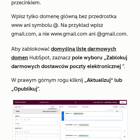
przecinkiem.
Wpisz tylko domenę główną bez przedrostka
www ani symbolu @. Na przykład wpisz
gmail.com
, a nie
www.gmail.com
ani
@gmail.com
.
Aby zablokować
domyślną listę darmowych
domen
HubSpot, zaznacz
pole wyboru „Zablokuj
darmowych dostawców poczty elektronicznej
”.
W prawym górnym rogu kliknij
„Aktualizuj” lub
„Opublikuj
”.