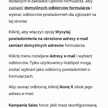
dodanych w zakładce
Options
formularza. Aby
zastąpić
domyślnych odbiorców formularza
i
wybrać odbiorców powiadomień dla zgłoszeń na
tej stronie:
Kliknij, aby włączyć opcję
Wysyłaj
powiadomienia na określone adresy e-mail
zamiast domyślnych adresów
formularza.
Kliknij menu rozwijane
Adresy e-mail
i wybierz
odbiorców. Tylko użytkownicy HubSpot mogą
zostać wybrani jako odbiorcy powiadomień o
formularzach.
Aby usunąć odbiorcę, kliknij
ikonę X
obok jego
adresu e-mail.
Kampania Sales
force: jeśli masz skonfigurowaną