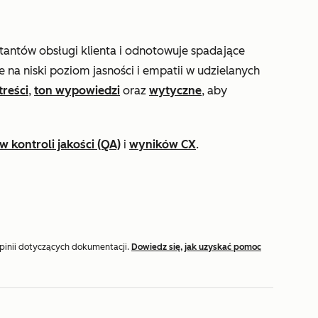
tantów obsługi klienta i odnotowuje spadające
e na niski poziom jasności i empatii w udzielanych
treści
,
ton wypowiedzi
oraz
wytyczne
, aby
 kontroli jakości (QA)
i
wyników CX
.
opinii dotyczących dokumentacji.
Dowiedz się, jak uzyskać pomoc