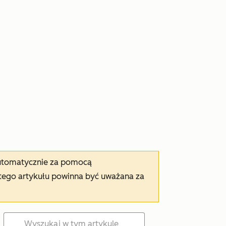
automatycznie za pomocą
tego artykułu powinna być uważana za