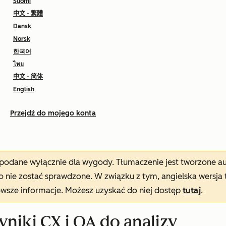
Suomi
中文 - 繁體
Dansk
Norsk
한국어
ไทย
中文 - 简体
English
Przejdź do mojego konta
t podane wyłącznie dla wygody. Tłumaczenie jest tworzone 
nie zostać sprawdzone. W związku z tym, angielska wersja 
owsze informacje. Możesz uzyskać do niej dostęp
tutaj
.
niki CX i QA do analizy