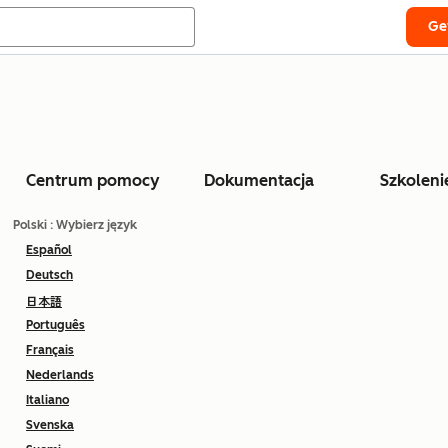
Ge
Centrum pomocy
Dokumentacja
Szkoleni
Polski
: Wybierz język
Español
Deutsch
日本語
Português
Français
Nederlands
Italiano
Svenska