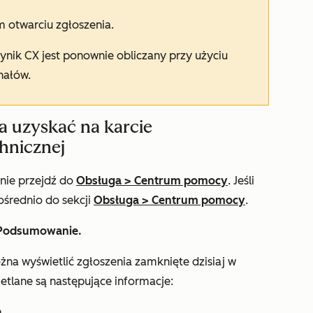
 otwarciu zgłoszenia.
nik CX jest ponownie obliczany przy użyciu
nałów.
 uzyskać na karcie
hnicznej
pnie przejdź do
Obsługa
>
Centrum pomocy
. Jeśli
ośrednio do sekcji
Obsługa
>
Centrum pomocy
.
Podsumowanie.
na wyświetlić zgłoszenia zamknięte dzisiaj w
tlane są następujące informacje:
.