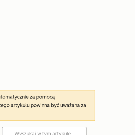
automatycznie za pomocą
tego artykułu powinna być uważana za