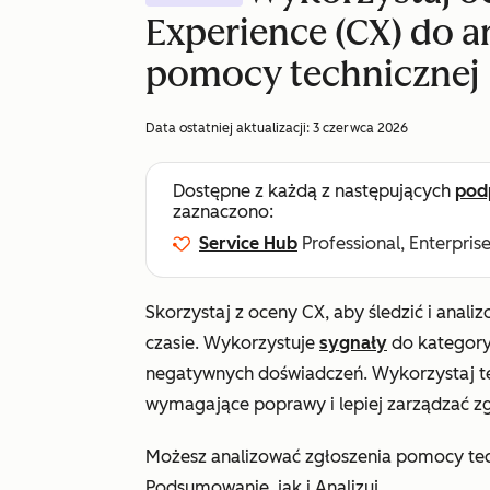
Experience (CX) do a
pomocy technicznej
Data ostatniej aktualizacji:
3 czerwca 2026
Dostępne z każdą z następujących
pod
zaznaczono:
Service Hub
Professional, Enterpris
Skorzystaj z oceny CX, aby śledzić i anal
czasie. Wykorzystuje
sygnały
do kategory
negatywnych doświadczeń. Wykorzystaj te
wymagające poprawy i lepiej zarządzać z
Możesz analizować zgłoszenia pomocy tec
Podsumowanie
, jak i
Analizuj
.