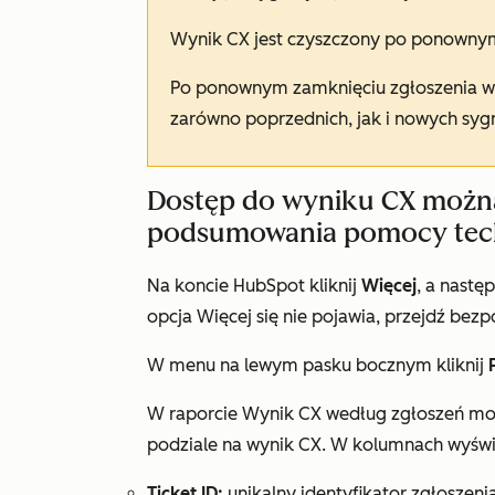
Wynik CX jest czyszczony po ponownym
Po ponownym zamknięciu zgłoszenia wy
zarówno poprzednich, jak i nowych syg
Dostęp do wyniku CX można
podsumowania pomocy tec
Na koncie HubSpot kliknij
Więcej
, a nastę
opcja
Więcej
się nie pojawia, przejdź bezp
W menu na lewym pasku bocznym kliknij
W raporcie
Wynik CX według zgłoszeń
moż
podziale na wynik CX. W kolumnach wyświe
Ticket ID:
unikalny identyfikator zgłoszenia