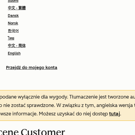
Suomi
中文 - 繁體
Dansk
Norsk
한국어
ไทย
中文 - 简体
English
Przejdź do mojego konta
t podane wyłącznie dla wygody. Tłumaczenie jest tworzone 
nie zostać sprawdzone. W związku z tym, angielska wersja 
owsze informacje. Możesz uzyskać do niej dostęp
tutaj
.
cenę Customer