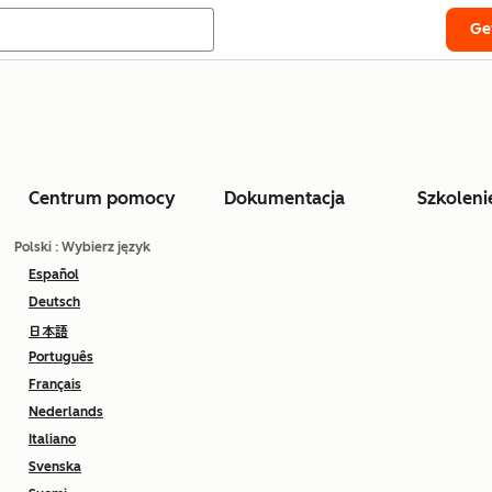
Ge
Centrum pomocy
Dokumentacja
Szkoleni
Polski
: Wybierz język
Español
Deutsch
日本語
Português
Français
Nederlands
Italiano
Svenska