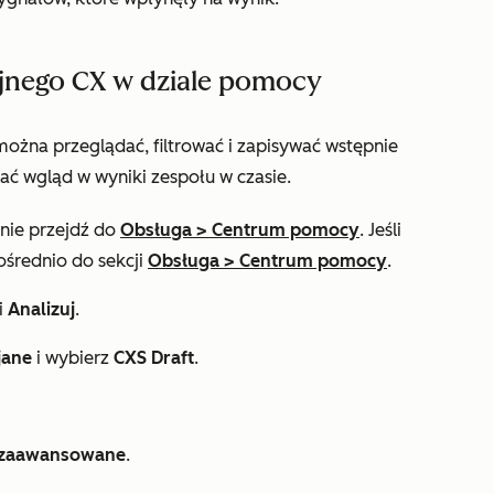
yjnego CX w dziale pomocy
żna przeglądać, filtrować i zapisywać wstępnie
ć wgląd w wyniki zespołu w czasie.
pnie przejdź do
Obsługa
>
Centrum pomocy
. Jeśli
ośrednio do sekcji
Obsługa
>
Centrum pomocy
.
i
Analizuj
.
jane
i wybierz
CXS Draft
.
y zaawansowane
.