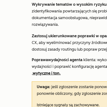
Wykrywanie tematów o wysokim ryzyku
zidentyfikowania powtarzających się probl
dokumentacja samoobsługowa, nieprawidł
rozwiązywania.
Zastosuj ukierunkowane poprawki w opar
CX, aby wyeliminować przyczyny źródłowe
dostosuj zasady routingu lub popraw przej
Poprawa
wydajności agenta
klienta: wyko
wydajności i poprawić konfigurację agenta
,
wytyczne
i ton.
Uwaga:
jeśli zgłoszenie zostanie ponow
ponownie obliczony, gdy zgłoszenie zo
Istniejące sygnały są zachowywane.