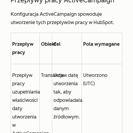
Przepływy pracy ActiveCampaign
Konfiguracja ActiveCampaign spowoduje
utworzenie tych przepływów pracy w HubSpot.
Przepływ
Obiekt
Cel
Pola wymagane
pracy
Przepływ
Transakcje
Ustaw
datę
Utworzono
pracy
utworzenia
(UTC)
uzupełniania
tak, aby
właściwości
odpowiadała
daty
danym
utworzenia
źródłowym.
w