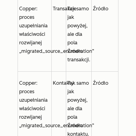
Copper:
Transakcje
Tak samo
Źródło
proces
jak
uzupełniania
powyżej,
właściwości
ale dla
rozwijanej
pola
„migrated_source_enumeration”
Źródło
transakcji
.
Copper:
Kontakty
Tak samo
Źródło
proces
jak
uzupełniania
powyżej,
właściwości
ale dla
rozwijanej
pola
„migrated_source_enumeration”
Źródło
kontaktu
.