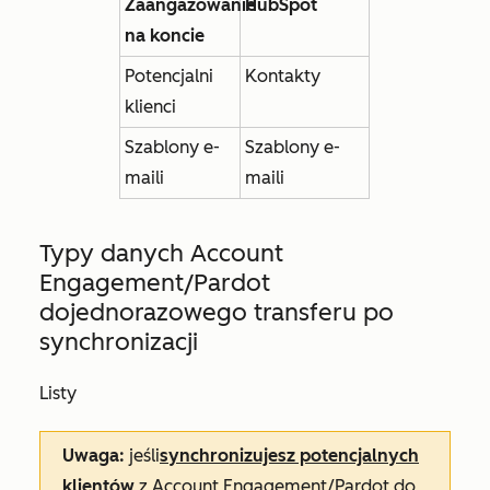
Zaangażowanie
HubSpot
na koncie
Potencjalni
Kontakty
klienci
Szablony e-
Szablony e-
maili
maili
Typy danych Account
Engagement/Pardot
do
jednorazowego transferu po
synchronizacji
Listy
Uwaga:
jeśli
synchronizujesz potencjalnych
klientów
z Account Engagement/Pardot do