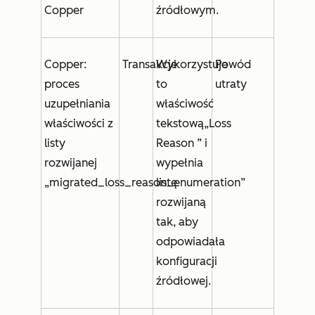
Copper
źródłowym.
Copper:
Transakcje
Wykorzystuje
Powód
proces
to
utraty
uzupełniania
właściwość
właściwości z
tekstową
„Loss
listy
Reason
” i
rozwijanej
wypełnia
„migrated_loss_reason_enumeration”
listę
rozwijaną
tak, aby
odpowiadała
konfiguracji
źródłowej.