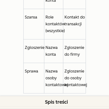
konta
Szansa
Role
Kontakt do
kontaktów
transakcji
(wszystkie)
Zgłoszenie
Nazwa
Zgłoszenie
konta
do firmy
Sprawa
Nazwa
Zgłoszenie
osoby
do osoby
kontaktowej
kontaktowej
Spis treści
Typy danych Salesforce dla