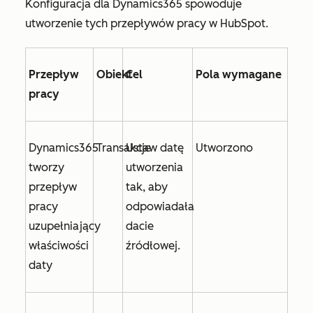
Konfiguracja dla Dynamics365 spowoduje
utworzenie tych przepływów pracy w HubSpot.
Przepływ
Obiekt
Cel
Pola wymagane
pracy
Dynamics365
Transakcje
Ustaw
datę
Utworzono
tworzy
utworzenia
przepływ
tak, aby
pracy
odpowiadała
uzupełniający
dacie
właściwości
źródłowej.
daty