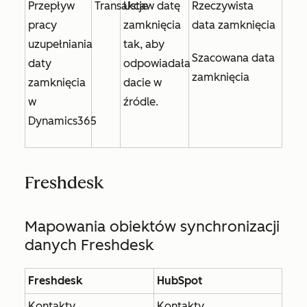
Przepływ
Transakcje
Ustaw
datę
Rzeczywista
pracy
zamknięcia
data zamknięcia
uzupełniania
tak, aby
Szacowana data
daty
odpowiadała
zamknięcia
zamknięcia
dacie w
w
źródle.
Dynamics365
Freshdesk
Mapowania obiektów synchronizacji
danych Freshdesk
Freshdesk
HubSpot
Kontakty
Kontakty