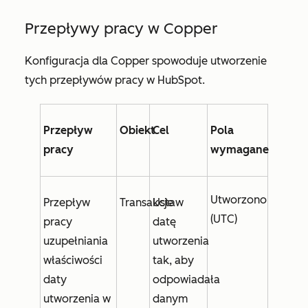
Przepływy pracy w Copper
Konfiguracja dla Copper spowoduje utworzenie
tych przepływów pracy w HubSpot.
Przepływ
Obiekt
Cel
Pola
pracy
wymagane
Utworzono
Przepływ
Transakcje
Ustaw
(UTC)
pracy
datę
uzupełniania
utworzenia
właściwości
tak, aby
daty
odpowiadała
utworzenia w
danym