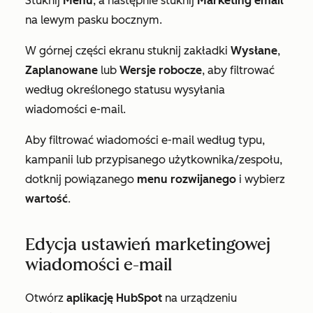
Stuknij
Menu
, a następnie stuknij
Marketing email
na lewym pasku bocznym.
W górnej części ekranu stuknij zakładki
Wysłane
,
Zaplanowane
lub
Wersje robocze
, aby filtrować
według określonego statusu wysyłania
wiadomości e-mail.
Aby filtrować wiadomości e-mail według typu,
kampanii lub przypisanego użytkownika/zespołu,
dotknij powiązanego
menu rozwijanego
i wybierz
wartość
.
Edycja ustawień marketingowej
wiadomości e-mail
Otwórz
aplikację HubSpot
na urządzeniu