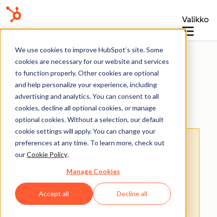
Valikko
Baza wiedzy
We use cookies to improve HubSpot’s site. Some
cookies are necessary for our website and services
to function properly. Other cookies are optional
and help personalize your experience, including
advertising and analytics. You can consent to all
E-mail marketingowy
cookies, decline all optional cookies, or manage
optional cookies. Without a selection, our default
cookie settings will apply. You can change your
Uwaga: Tłumaczenie tego artykułu jest
preferences at any time. To learn more, check out
podane wyłącznie dla wygody. Tłumaczenie
our
Cookie Policy
.
jest tworzone automatycznie za pomocą
Manage Cookies
oprogramowania tłumaczącego i mogło nie
zostać sprawdzone. W związku z tym,
Accept all
Decline all
angielska wersja tego artykułu powinna być