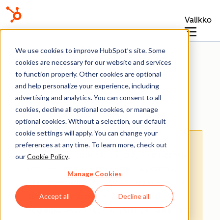
Valikko
Baza wiedzy
We use cookies to improve HubSpot’s site. Some
cookies are necessary for our website and services
to function properly. Other cookies are optional
and help personalize your experience, including
advertising and analytics. You can consent to all
E-mail marketingowy
cookies, decline all optional cookies, or manage
optional cookies. Without a selection, our default
cookie settings will apply. You can change your
Uwaga: Tłumaczenie tego artykułu jest
preferences at any time. To learn more, check out
podane wyłącznie dla wygody. Tłumaczenie
our
Cookie Policy
.
jest tworzone automatycznie za pomocą
Manage Cookies
oprogramowania tłumaczącego i mogło nie
zostać sprawdzone. W związku z tym,
Accept all
Decline all
angielska wersja tego artykułu powinna być