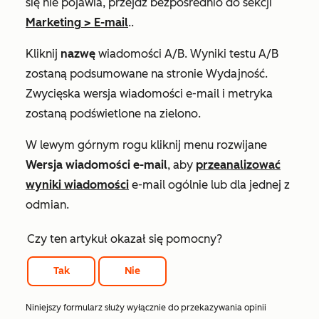
się nie pojawia, przejdź bezpośrednio do sekcji
Marketing
>
E-mail
..
Kliknij
nazwę
wiadomości A/B. Wyniki testu A/B
zostaną podsumowane na stronie
Wydajność
.
Zwycięska wersja wiadomości e-mail i metryka
zostaną podświetlone na zielono.
W lewym górnym rogu kliknij menu rozwijane
Wersja wiadomości e-mail
, aby
przeanalizować
wyniki wiadomości
e-mail ogólnie lub dla jednej z
odmian.
Czy ten artykuł okazał się pomocny?
Tak
Nie
Niniejszy formularz służy wyłącznie do przekazywania opinii