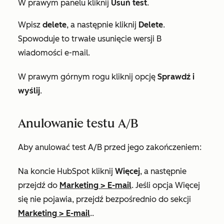
W prawym panelu kliknij
Usuń test
.
Wpisz
delete
, a następnie kliknij
Delete
.
Spowoduje to trwałe usunięcie wersji B
wiadomości e-mail.
W prawym górnym rogu kliknij opcję
Sprawdź i
wyślij
.
Anulowanie testu A/B
Aby anulować test A/B przed jego zakończeniem:
Na koncie HubSpot kliknij
Więcej
, a następnie
przejdź do
Marketing
>
E-mail
. Jeśli opcja
Więcej
się nie pojawia, przejdź bezpośrednio do sekcji
Marketing
>
E-mail
..