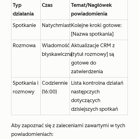
Typ
Czas
Temat/Nagłówek
działania
powiadomienia
Spotkanie
Natychmiast
Kolejne kroki gotowe:
[Nazwa spotkania]
Rozmowa
Wiadomość
Aktualizacje CRM z
błyskawiczna
[tytuł rozmowy] są
gotowe do
zatwierdzenia
Spotkania i
Codziennie
Lista kontrolna działań
rozmowy
(16:00)
następczych
dotyczących
dzisiejszych spotkań
Aby zapoznać się z zaleceniami zawartymi w tych
powiadomieniach: