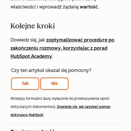
właściwości i wprowadź żądaną
wartość
.
Kolejne kroki
Dowiedz się, jak
zoptymalizować procedurę po
zakończeniu rozmowy, korzystając z porad
HubSpot Academy
.
Czy ten artykuł okazał się pomocny?
Tak
Nie
Niniejszy formularz służy wyłącznie do przekazywania opinii
dotyczących dokumentacji.
Dowiedz się, jak uzyskać pomoc
dotyczącą HubSpot
.