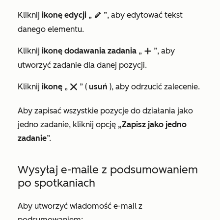
Kliknij
ikonę edycji
„
”, aby edytować tekst
edit
danego elementu.
Kliknij
ikonę dodawania zadania
„
”, aby
add
utworzyć zadanie dla danej pozycji.
Kliknij
ikonę
„
” (
usuń
), aby odrzucić zalecenie.
remove
Aby zapisać wszystkie pozycje do działania jako
jedno zadanie, kliknij opcję
„Zapisz jako jedno
zadanie
”.
Wysyłaj e-maile z podsumowaniem
po spotkaniach
Aby utworzyć wiadomość e-mail z
podsumowaniem: