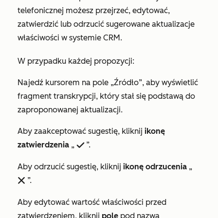
telefonicznej możesz przejrzeć, edytować,
zatwierdzić lub odrzucić sugerowane aktualizacje
właściwości w systemie CRM.
W przypadku każdej propozycji:
Najedź kursorem na
pole „Źródło”
, aby wyświetlić
fragment transkrypcji, który stał się podstawą do
zaproponowanej aktualizacji.
Aby zaakceptować sugestię, kliknij
ikonę
zatwierdzenia
„
”.
success
Aby odrzucić sugestię, kliknij
ikonę odrzucenia
„
”.
remove
Aby edytować wartość właściwości przed
zatwierdzeniem, kliknij
pole
pod nazwą