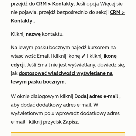
przejdź do
CRM
>
Kontakty
. Jeśli opcja
Więcej
się
nie pojawia, przejdź bezpośrednio do sekcji
CRM
>
Kontakty
..
Kliknij
nazwę
kontaktu.
Na lewym pasku bocznym najedź kursorem na
właściwość
Email
i kliknij ikonę
i kliknij
ikonę
edit
pencil
edycji
. Jeśli
Email
nie jest wyświetlany, dowiedz się,
jak
dostosować właściwości wyświetlane na
lewym pasku bocznym
.
W oknie dialogowym kliknij
Dodaj adres e-mail
,
aby dodać dodatkowy adres e-mail. W
wyświetlonym polu wprowadź dodatkowy adres
e-mail i kliknij przycisk
Zapisz
.