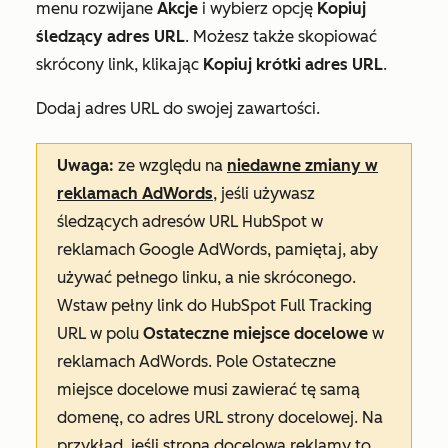
menu rozwijane
Akcje
i wybierz opcję
Kopiuj
śledzący adres URL
. Możesz także skopiować
skrócony link, klikając
Kopiuj krótki adres URL
.
Dodaj adres URL do swojej zawartości.
Uwaga:
ze względu na
niedawne zmiany w
reklamach AdWords
, jeśli używasz
śledzących adresów URL HubSpot w
reklamach Google AdWords, pamiętaj, aby
używać pełnego linku, a nie skróconego.
Wstaw pełny link do HubSpot Full Tracking
URL w polu
Ostateczne miejsce docelowe
w
reklamach AdWords. Pole
Ostateczne
miejsce
docelowe musi zawierać tę samą
domenę, co adres URL strony docelowej. Na
przykład, jeśli strona docelowa reklamy to