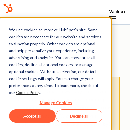
Valikko
Baza wiedzy
We use cookies to improve HubSpot’s site. Some
cookies are necessary for our website and services
to function properly. Other cookies are optional
and help personalize your experience, including
advertising and analytics. You can consent to all
Raporty
cookies, decline all optional cookies, or manage
optional cookies. Without a selection, our default
cookie settings will apply. You can change your
Uwaga: Tłumaczenie tego artykułu jest
preferences at any time. To learn more, check out
podane wyłącznie dla wygody. Tłumaczenie
our
Cookie Policy
.
jest tworzone automatycznie za pomocą
Manage Cookies
oprogramowania tłumaczącego i mogło nie
zostać sprawdzone. W związku z tym,
Accept all
Decline all
angielska wersja tego artykułu powinna być