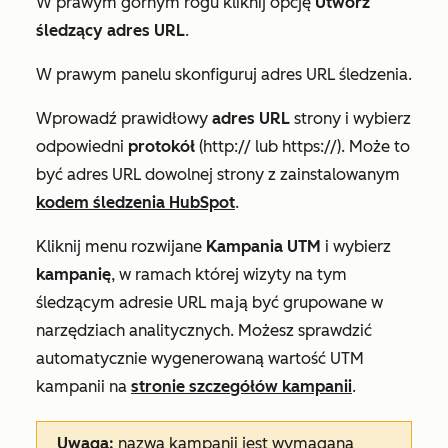
W prawym górnym rogu kliknij opcję
Utwórz
śledzący adres URL
.
W prawym panelu skonfiguruj adres URL śledzenia.
Wprowadź prawidłowy
adres URL
strony i wybierz
odpowiedni
protokół
(http:// lub https://). Może to
być adres URL dowolnej strony z zainstalowanym
kodem śledzenia HubSpot
.
Kliknij menu rozwijane
Kampania UTM
i wybierz
kampanię
, w ramach której wizyty na tym
śledzącym adresie URL mają być grupowane w
narzędziach analitycznych. Możesz sprawdzić
automatycznie wygenerowaną wartość
UTM
kampanii
na
stronie szczegółów kampanii
.
Uwaga:
nazwa kampanii jest wymagana