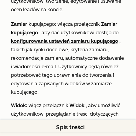
użytkownikowi tworzenie, edytowanie i usuwanie
ocen leadów na koncie.
Zamiar
kupującego:
włącza przełącznik
Zamiar
kupującego
, aby dać użytkownikowi dostęp do
konfigurowania ustawień zamiaru kupującego
,
takich jak rynki docelowe, kryteria zamiaru,
rekomendacje zamiaru, automatyczne dodawanie
i wiadomości e-mail. Użytkownicy będą również
potrzebować tego uprawnienia do tworzenia i
edytowania zapisanych widoków w zamiarze
kupującego.
Widok:
włącz przełącznik
Widok
, aby umożliwić
użytkownikowi przeglądanie treści dotyczących
zamiaru kupującego na koncie.
Spis treści
Edytuj:
włącz przełącznik
Edytuj
, aby umożliwić