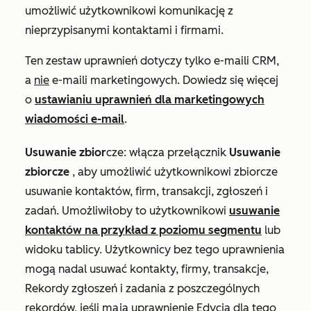
umożliwić użytkownikowi komunikację z
nieprzypisanymi kontaktami i firmami.
Ten zestaw uprawnień dotyczy tylko e-maili CRM,
a
nie
e-maili marketingowych. Dowiedz się więcej
o
ustawianiu uprawnień dla marketingowych
wiadomości e-mail
.
Usuwanie zbior
cze:
włącza przełącznik
Usuwanie
zbiorcze
, aby umożliwić użytkownikowi zbiorcze
usuwanie kontaktów, firm, transakcji, zgłoszeń i
zadań. Umożliwiłoby to użytkownikowi
usuwanie
kontaktów na przykład z poziomu segmentu
lub
widoku tablicy. Użytkownicy bez tego uprawnienia
mogą nadal usuwać kontakty, firmy, transakcje,
Rekordy zgłoszeń i zadania z poszczególnych
rekordów, jeśli mają uprawnienie
Edycja
dla tego