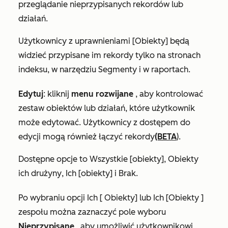
przeglądanie nieprzypisanych rekordów lub
działań.
Użytkownicy z uprawnieniami
[Obiekty]
będą
widzieć przypisane im rekordy tylko na stronach
indeksu, w narzędziu Segmenty i w raportach.
Edytuj
:
kliknij
menu rozwijane
, aby kontrolować
zestaw obiektów lub działań, które użytkownik
może edytować. Użytkownicy z dostępem do
edycji mogą również łączyć rekordy
(BETA
).
Dostępne opcje to
Wszystkie [obiekty]
,
Obiekty
ich drużyny
,
Ich [obiekty]
i
Brak
.
Po wybraniu opcji
Ich [
Obiekty]
lub
Ich [Obiekty
]
zespołu
można zaznaczyć pole wyboru
Nieprzypisane
, aby umożliwić użytkownikowi