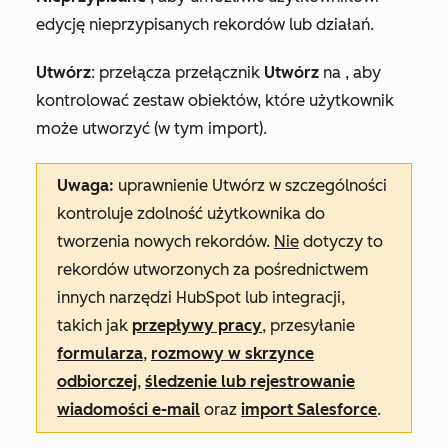
edycję nieprzypisanych rekordów lub działań.
Utwórz
:
przełącza przełącznik
Utwórz
na
, aby
kontrolować zestaw obiektów, które użytkownik
może utworzyć (w tym import).
Uwaga:
uprawnienie
Utwórz
w szczególności
kontroluje zdolność użytkownika do
tworzenia nowych rekordów.
Nie
dotyczy to
rekordów utworzonych za pośrednictwem
innych narzędzi HubSpot lub integracji,
takich jak
przepływy pracy
, przesyłanie
formularza
,
rozmowy w skrzynce
odbiorczej
,
śledzenie lub rejestrowanie
wiadomości e-mail
oraz
import Salesforce
.