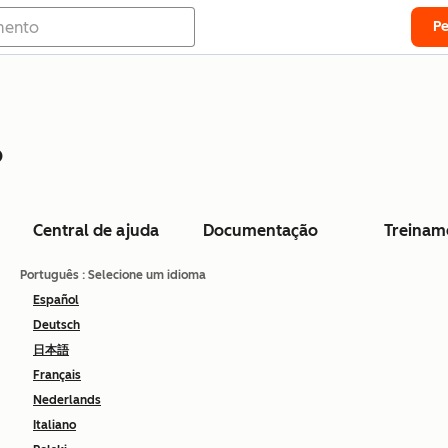
P
o
Central de ajuda
Documentação
Treinam
Português
: Selecione um idioma
Español
Deutsch
日本語
Français
Nederlands
Italiano