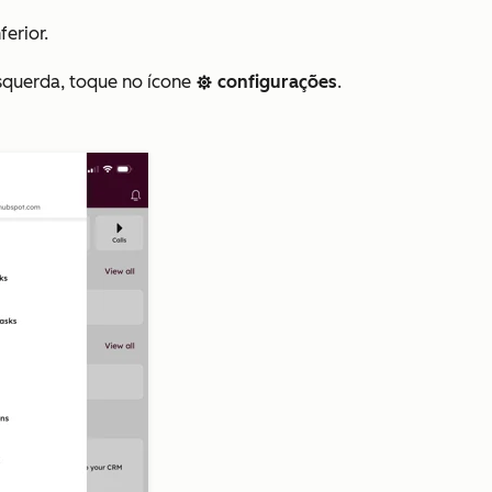
erior.
 esquerda, toque no ícone
configurações
.
settings