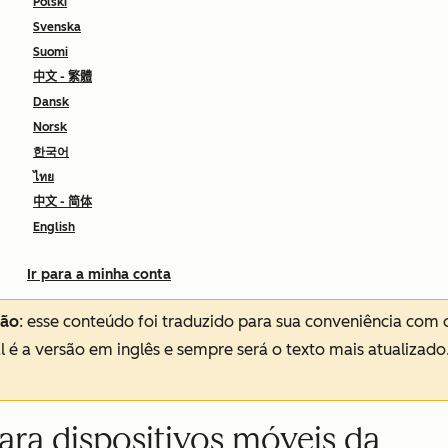
Polski
Svenska
Suomi
中文 - 繁體
Dansk
Norsk
한국어
ไทย
中文 - 简体
English
Ir para a minha conta
ção
: esse conteúdo foi traduzido para sua conveniência com 
al é a versão em inglês e sempre será o texto mais atualizado
para dispositivos móveis da