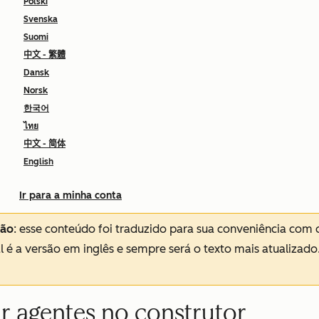
Polski
Svenska
Suomi
中文 - 繁體
Dansk
Norsk
한국어
ไทย
中文 - 简体
English
Ir para a minha conta
ção
: esse conteúdo foi traduzido para sua conveniência com 
al é a versão em inglês e sempre será o texto mais atualizado
ar agentes no construtor