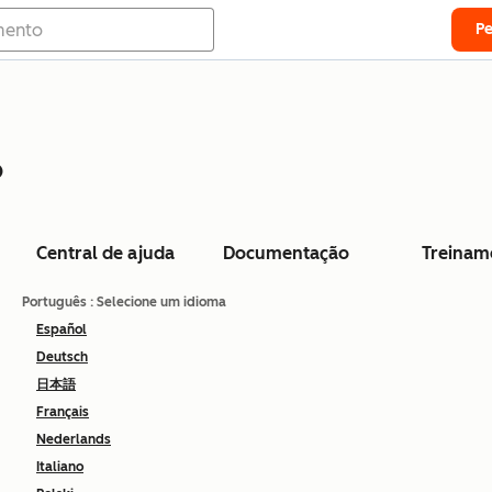
P
o
Central de ajuda
Documentação
Treinam
Português
: Selecione um idioma
Español
Deutsch
日本語
Français
Nederlands
Italiano