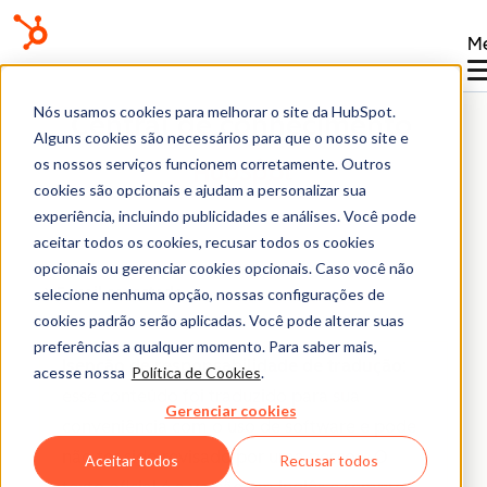
M
Nós usamos cookies para melhorar o site da HubSpot.
Central de conhecimento
Alguns cookies são necessários para que o nosso site e
os nossos serviços funcionem corretamente. Outros
cookies são opcionais e ajudam a personalizar sua
experiência, incluindo publicidades e análises. Você pode
aceitar todos os cookies, recusar todos os cookies
opcionais ou gerenciar cookies opcionais. Caso você não
E-mail conectado
selecione nenhuma opção, nossas configurações de
cookies padrão serão aplicadas. Você pode alterar suas
preferências a qualquer momento. Para saber mais,
Isenção de responsabilidade de tradução
:
acesse nossa
Política de Cookies
.
esse conteúdo foi traduzido para sua
Gerenciar cookies
conveniência com o uso de software e pode
não ter sido revisado por uma pessoa.
O
Aceitar todos
Recusar todos