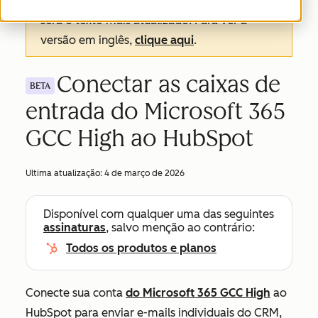
texto oficial é a versão em inglês e sempre
será o texto mais atualizado. Para ver a
versão em inglês,
clique aqui
.
Conectar as caixas de
BETA
entrada do Microsoft 365
GCC High ao HubSpot
Ultima atualização:
4 de março de 2026
Disponível com qualquer uma das seguintes
assinaturas
, salvo menção ao contrário:
Todos os produtos e planos
Conecte sua conta
do Microsoft 365 GCC High
ao
HubSpot para enviar e-mails individuais do CRM,