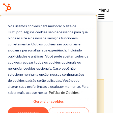
Menu
Nós usamos cookies para melhorar o site da
Central de conhecimento
HubSpot. Alguns cookies são necessários para que
o nosso site e os nossos serviços funcionem
corretamente. Outros cookies são opcionais e
ajudam a personalizar sua experiência, incluindo
publicidades e análises. Você pode aceitar todos os
cookies, recusar todos os cookies opcionais ou
Pesquisas de feedback
gerenciar cookies opcionais. Caso você não
selecione nenhuma opção, nossas configurações
de cookies padrão serão aplicadas. Você pode
Isenção de responsabilidade de tradução
:
alterar suas preferências a qualquer momento. Para
esse conteúdo foi traduzido para sua
saber mais, acesse nossa
Política de Cookies
.
conveniência com o uso de software e pode
Gerenciar cookies
não ter sido revisado por uma pessoa.
O
Aceitar todos
Recusar todos