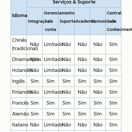
Serviços & Suporte
Gerenciamento
Central
Idioma
Integração
de
Suporte
Academia
Comunidade
de
conta
Conhecimen
Chinês
Não
Limitado
Não
Não
Não
Sim
(tradicional)
Dinamarquês
Não
Limitado
Não
Não
Não
Sim
Holandês
Não
Limitado
Não
Não
Não
Sim
Inglês
Sim
Sim
Sim
Sim
Sim
Sim
Finlandês
Não
Limitado
Não
Não
Não
Sim
Francês
Sim
Sim
Sim
Sim
Sim
Sim
Alemão
Sim
Sim
Sim
Sim
Sim
Sim
Italiano
Não
Limitado
Não
Não
Não
Sim