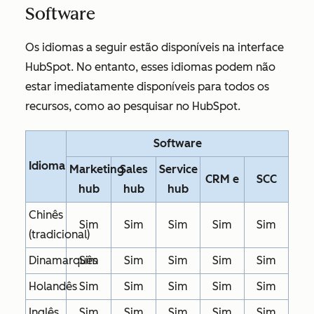
Software
Os idiomas a seguir estão disponíveis na interface
HubSpot. No entanto, esses idiomas podem não
estar imediatamente disponíveis para todos os
recursos, como ao pesquisar no HubSpot.
Software
Idioma
Marketing
Sales
Service
CRM e
SCC
hub
hub
hub
Chinês
Sim
Sim
Sim
Sim
Sim
(tradicional)
Dinamarquês
Sim
Sim
Sim
Sim
Sim
Holandês
Sim
Sim
Sim
Sim
Sim
Inglês
Sim
Sim
Sim
Sim
Sim