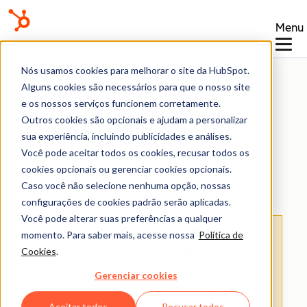
Menu
Nós usamos cookies para melhorar o site da HubSpot.
Central de conhecimento
Alguns cookies são necessários para que o nosso site
e os nossos serviços funcionem corretamente.
Outros cookies são opcionais e ajudam a personalizar
sua experiência, incluindo publicidades e análises.
Você pode aceitar todos os cookies, recusar todos os
cookies opcionais ou gerenciar cookies opcionais.
Ajuda e recursos
Caso você não selecione nenhuma opção, nossas
configurações de cookies padrão serão aplicadas.
Você pode alterar suas preferências a qualquer
Isenção de responsabilidade de tradução
:
momento. Para saber mais, acesse nossa
Política de
esse conteúdo foi traduzido para sua
Cookies
.
conveniência com o uso de software e pode
Gerenciar cookies
não ter sido revisado por uma pessoa.
O
Aceitar todos
Recusar todos