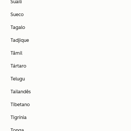
Suaíli
Sueco
Tagalo
Tadjique
Tâmil
Tártaro
Telugu
Tailandês
Tibetano
Tigrínia
Tonga