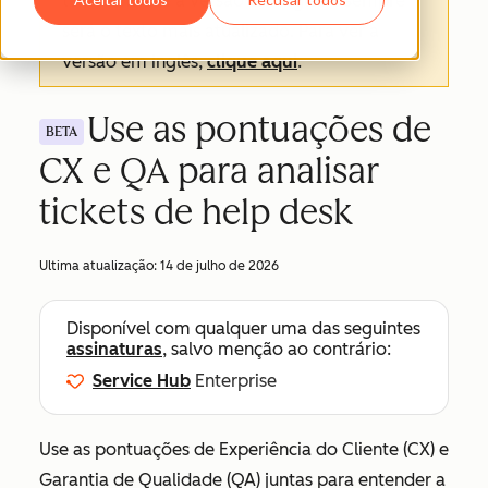
texto oficial é a versão em inglês e sempre
será o texto mais atualizado. Para ver a
versão em inglês,
clique aqui
.
Use as pontuações de
BETA
CX e QA para analisar
tickets de help desk
Ultima atualização:
14 de julho de 2026
Disponível com qualquer uma das seguintes
assinaturas
, salvo menção ao contrário:
Service Hub
Enterprise
Use as pontuações de Experiência do Cliente (CX) e
Garantia de Qualidade (QA) juntas para entender a