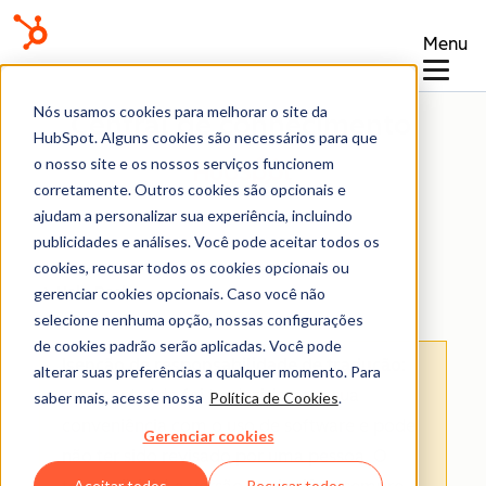
Menu
Nós usamos cookies para melhorar o site da
Central de conhecimento
HubSpot. Alguns cookies são necessários para que
o nosso site e os nossos serviços funcionem
corretamente. Outros cookies são opcionais e
ajudam a personalizar sua experiência, incluindo
publicidades e análises. Você pode aceitar todos os
cookies, recusar todos os cookies opcionais ou
Help Desk
gerenciar cookies opcionais. Caso você não
selecione nenhuma opção, nossas configurações
de cookies padrão serão aplicadas. Você pode
Isenção de responsabilidade de tradução
:
alterar suas preferências a qualquer momento. Para
esse conteúdo foi traduzido para sua
saber mais, acesse nossa
Política de Cookies
.
conveniência com o uso de software e pode
Gerenciar cookies
não ter sido revisado por uma pessoa.
O
Aceitar todos
Recusar todos