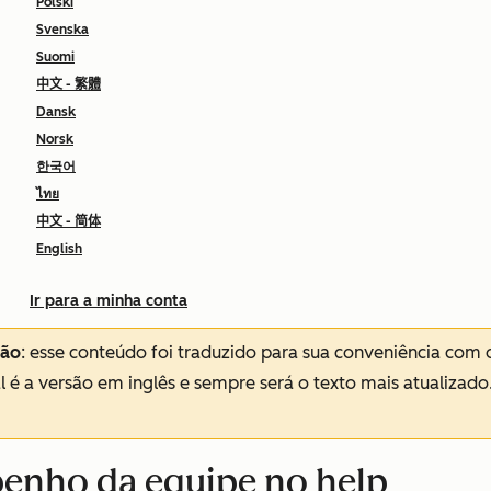
Polski
Svenska
Suomi
中文 - 繁體
Dansk
Norsk
한국어
ไทย
中文 - 简体
English
Ir para a minha conta
ção
: esse conteúdo foi traduzido para sua conveniência com 
al é a versão em inglês e sempre será o texto mais atualizado
penho da equipe no help