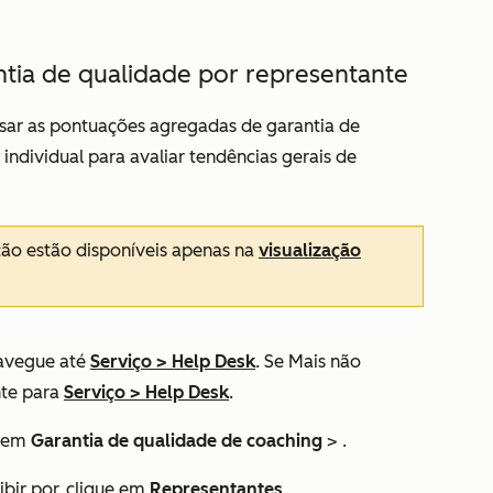
ntia de qualidade por representante
sar as pontuações agregadas de garantia de
individual para avaliar tendências gerais de
ão estão disponíveis apenas na
visualização
avegue até
Serviço
>
Help Desk
. Se
Mais
não
nte para
Serviço
>
Help Desk
.
e em
Garantia de qualidade
de coaching
> .
ibir por,
clique em
Representantes
.