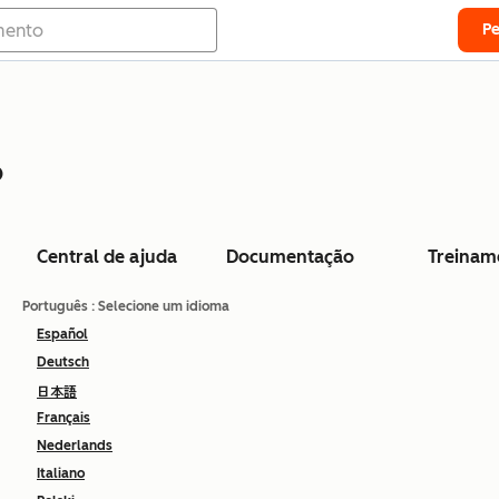
P
o
Central de ajuda
Documentação
Treinam
Português
: Selecione um idioma
Español
Deutsch
日本語
Français
Nederlands
Italiano