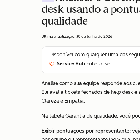
desk usando a pontu
qualidade
Ultima atualização:
30 de Junho de 2026
Disponível com qualquer uma das segu
Service Hub
Enterprise
Analise como sua equipe responde aos clie
Ele avalia tickets fechados de help desk 
Clareza
e
Empatia
.
Na tabela Garantia de qualidade, você po
Exibir pontuações por
representante
:
vej
por equipe ou representante individual pa