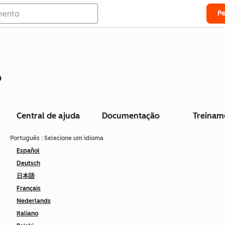
P
o
Central de ajuda
Documentação
Treinam
Português
: Selecione um idioma
Español
Deutsch
日本語
Français
Nederlands
Italiano