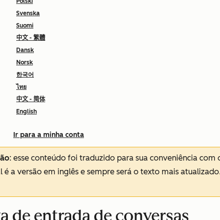
Polski
Svenska
Suomi
中文 - 繁體
Dansk
Norsk
한국어
ไทย
中文 - 简体
English
Ir para a minha conta
ção
: esse conteúdo foi traduzido para sua conveniência com 
al é a versão em inglês e sempre será o texto mais atualizado
xa de entrada de conversas