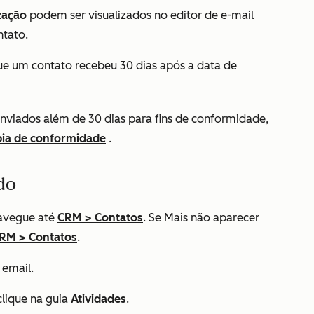
zação
podem ser visualizados no editor de e-mail
ntato.
que um contato recebeu 30 dias após a data de
 enviados além de 30 dias para fins de conformidade,
pia de conformidade
.
do
avegue até
CRM
>
Contatos
. Se
Mais
não aparecer
RM
>
Contatos
.
 email.
clique na guia
Atividades
.