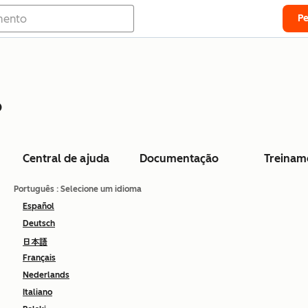
P
o
Central de ajuda
Documentação
Treinam
Português
: Selecione um idioma
Español
Deutsch
日本語
Français
Nederlands
Italiano