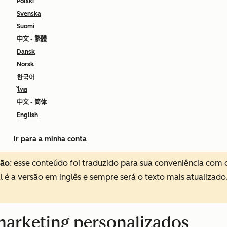
Polski
Svenska
Suomi
中文 - 繁體
Dansk
Norsk
한국어
ไทย
中文 - 简体
English
Ir para a minha conta
ção
: esse conteúdo foi traduzido para sua conveniência com 
al é a versão em inglês e sempre será o texto mais atualizado
 marketing personalizados