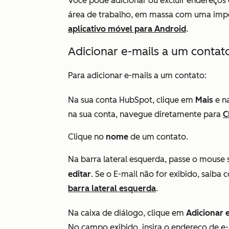
Você pode adicionar ou excluir endereços 
área de trabalho, em massa com uma imp
aplicativo móvel para Android
.
Adicionar e-mails a um contat
Para adicionar e-mails a um contato:
Na sua conta HubSpot, clique em
Mais
e n
na sua conta, navegue diretamente para
C
Clique no
nome
de um contato.
Na barra lateral esquerda, passe o mouse
editar
. Se o
E-mail
não for exibido, saiba
barra lateral esquerda
.
Na caixa de diálogo, clique em
Adicionar 
No campo exibido, insira o endereço de e-