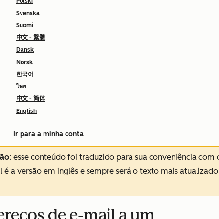
Polski
Svenska
Suomi
中文 - 繁體
Dansk
Norsk
한국어
ไทย
中文 - 简体
English
Ir para a minha conta
ção
: esse conteúdo foi traduzido para sua conveniência com 
al é a versão em inglês e sempre será o texto mais atualizado
ereços de e-mail a um