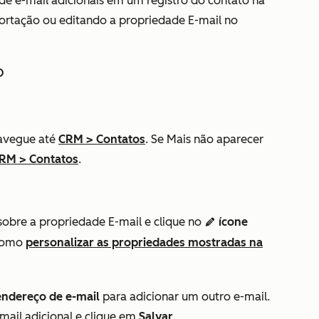
de e-mail adicionais em um registro do contato na
ortação ou editando a propriedade
E-mail
no
o
avegue até
CRM
>
Contatos
. Se
Mais
não aparecer
RM
>
Contatos
.
 sobre a propriedade
E-mail
e clique no
ícone
edit
pencil
 como
personalizar as propriedades mostradas na
endereço de e-mail
para adicionar um outro e-mail.
mail adicional e clique em
Salvar
.