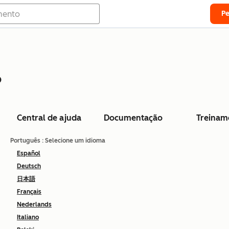
P
o
Central de ajuda
Documentação
Treinam
Português
: Selecione um idioma
Español
Deutsch
日本語
Français
Nederlands
Italiano