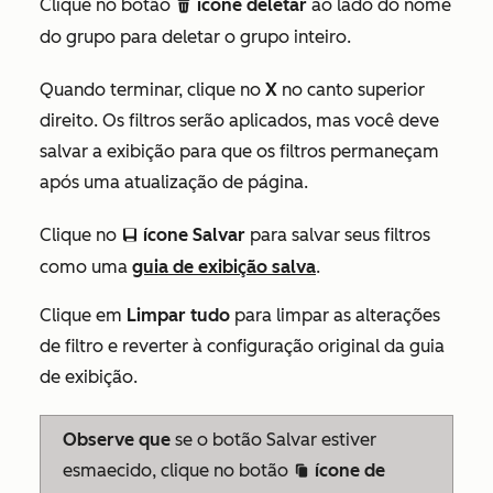
Clique no botão
ícone deletar
ao lado do nome
delete
do grupo para deletar o grupo inteiro.
Quando terminar, clique no
X
no canto superior
direito. Os filtros serão aplicados, mas você deve
salvar a exibição para que os filtros permaneçam
após uma atualização de página.
Clique no
ícone Salvar
para salvar seus filtros
saveEditableView
como uma
guia de exibição salva
.
Clique em
Limpar tudo
para limpar as alterações
de filtro e reverter à configuração original da guia
de exibição.
Observe que
se o
botão Salvar
estiver
esmaecido, clique no botão
ícone de
duplicate