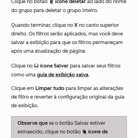
Clique no botão
ícone deletar
ao lado do nome
delete
do grupo para deletar o grupo inteiro.
Quando terminar, clique no
X
no canto superior
direito. Os filtros serão aplicados, mas você deve
salvar a exibição para que os filtros permaneçam
após uma atualização de página.
Clique no
ícone Salvar
para salvar seus filtros
saveEditableView
como uma
guia de exibição salva
.
Clique em
Limpar tudo
para limpar as alterações
de filtro e reverter à configuração original da guia
de exibição.
Observe que
se o
botão Salvar
estiver
esmaecido, clique no botão
ícone de
duplicate