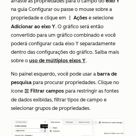
arraste as propriedades para o campo do
eixo Y
na guia
Configurar
ou passe o mouse sobre a
propriedade e clique em
Ações
e selecione
verticalMenu
Adicionar ao eixo Y
. O gráfico será então
convertido para um gráfico combinado e você
poderá configurar cada eixo Y separadamente
dentro das configurações do gráfico. Saiba mais
sobre o
uso de múltiplos eixos Y
.
No painel esquerdo, você pode usar a
barra de
pesquisa
para procurar propriedades. Clique no
ícone
Filtrar campos
para restringir as fontes
filter
de dados exibidas, filtrar tipos de campo e
selecionar grupos de propriedades.