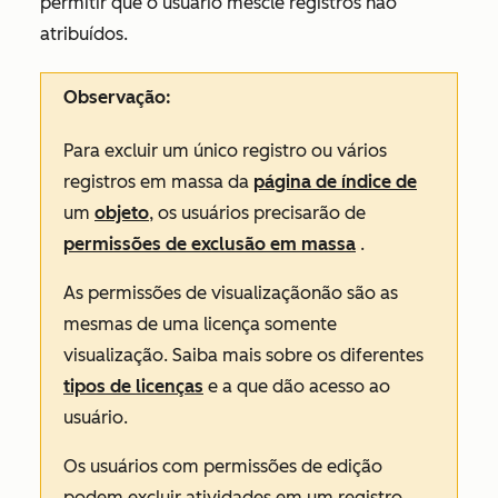
permitir que o usuário mescle registros não
atribuídos.
Observação:
Para excluir um único registro ou vários
registros em massa da
página de índice de
um
objeto
, os usuários precisarão de
permissões de exclusão em massa
.
As permissões de
visualização
não são as
mesmas de uma
licença somente
visualização
. Saiba mais sobre os diferentes
tipos de licenças
e a que dão acesso ao
usuário.
Os usuários com permissões de
edição
podem excluir atividades em um registro.