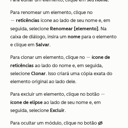
Para renomear um elemento, clique no
reticências
ícone ao lado de seu nome e, em
ellipses
seguida, selecione
Renomear [elemento]
. Na
caixa de diálogo, insira um
nome
para o elemento
e clique em
Salvar
.
Para clonar um elemento, clique no
ícone de
ellipses
reticências
ao lado do nome e, em seguida,
selecione
Clonar
. Isso criará uma cópia exata do
elemento original ao lado dele.
Para excluir um elemento, clique no botão
ellipses
ícone de elipse
ao lado de seu nome e, em
seguida, selecione
Excluir
.
Para ocultar um módulo, clique no botão
hide