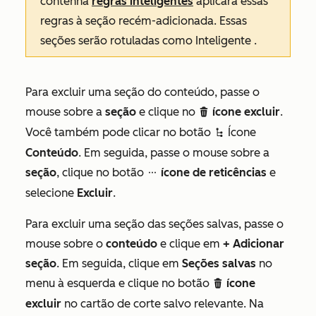
contenha
regras inteligentes
aplicará essas
regras à seção recém-adicionada. Essas
seções serão rotuladas como
Inteligente
.
Para excluir uma seção do conteúdo, passe o
mouse sobre a
seção
e clique no
ícone excluir
.
delete
Você também pode clicar no botão
Ícone
siteTreeIcon
Conteúdo
. Em seguida, passe o mouse sobre a
seção
, clique no botão
ícone de reticências
e
ellipsesIcon
selecione
Excluir
.
Para excluir uma seção das seções salvas, passe o
mouse sobre o
conteúdo
e clique em
+ Adicionar
seção
. Em seguida, clique em
Seções salvas
no
menu à esquerda e clique no botão
ícone
delete
excluir
no cartão de corte salvo relevante. Na