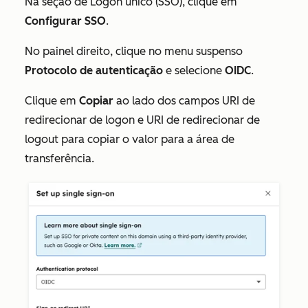
Na seção de
Logon único (SSO)
, clique em
Configurar SSO
.
No painel direito, clique no menu suspenso
Protocolo de autenticação
e selecione
OIDC
.
Clique em
Copiar
ao lado dos campos
URI de
redirecionar de logon
e
URI de redirecionar de
logout
para copiar o valor para a área de
transferência.