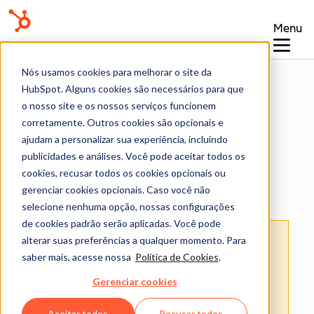
Menu
Nós usamos cookies para melhorar o site da
Central de conhecimento
HubSpot. Alguns cookies são necessários para que
o nosso site e os nossos serviços funcionem
corretamente. Outros cookies são opcionais e
ajudam a personalizar sua experiência, incluindo
publicidades e análises. Você pode aceitar todos os
cookies, recusar todos os cookies opcionais ou
Site e landing pages
gerenciar cookies opcionais. Caso você não
selecione nenhuma opção, nossas configurações
de cookies padrão serão aplicadas. Você pode
Isenção de responsabilidade de tradução
:
alterar suas preferências a qualquer momento. Para
esse conteúdo foi traduzido para sua
saber mais, acesse nossa
Política de Cookies
.
conveniência com o uso de software e pode
Gerenciar cookies
não ter sido revisado por uma pessoa.
O
Aceitar todos
Recusar todos