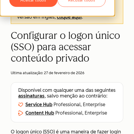
texto oficial é a versão em inglês e sempre
será o texto mais atualizado. Para ver a
versão em inglês,
clique aqui
.
Configurar o logon único
(SSO) para acessar
conteúdo privado
Ultima atualização:
27 de fevereiro de 2026
Disponível com qualquer uma das seguintes
assinaturas
, salvo menção ao contrário:
Service Hub
Professional, Enterprise
Content Hub
Professional, Enterprise
O logon único (SSO) é uma maneira de fazer login