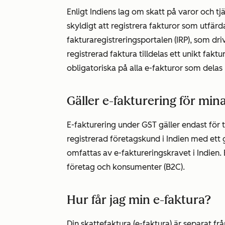
Enligt Indiens lag om skatt på varor och tj
skyldigt att registrera fakturor som utfär
fakturaregistreringsportalen (IRP), som dr
registrerad faktura tilldelas ett unikt fa
obligatoriska på alla e-fakturor som delas
Gäller e-fakturering för mi
E-fakturering under GST gäller endast för 
registrerad företagskund i Indien med ett
omfattas av e-faktureringskravet i Indien. 
företag och konsumenter (B2C).
Hur får jag min e-faktura?
Din skattefaktura (e-faktura) är separat fr