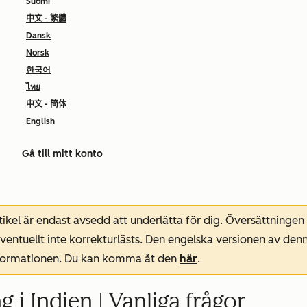
Suomi
中文 - 繁體
Dansk
Norsk
한국어
ไทย
中文 - 简体
English
Gå till mitt konto
ikel är endast avsedd att underlätta för dig. Översättningen
entuellt inte korrekturlästs. Den engelska versionen av denn
nformationen. Du kan komma åt den
här
.
g i Indien | Vanliga frågor