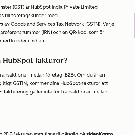
änster (GST) är HubSpot India Private Limited
das till företagskunder med
ivs av Goods and Services Tax Network (GSTN). Varje
kturareferensnummer (IRN) och en QR-kod, som är
 med kunder i Indien.
na HubSpot-fakturor?
transaktioner mellan företag (B2B). Om du är en
 giltigt GSTIN, kommer dina HubSpot-fakturor att
E-fakturering gäller inte för transaktioner mellan
ån PDF-fakturan som finns tillgänglig på
sidan
Konto