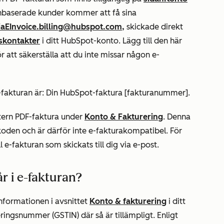
enbaserade kunder kommer att få sina
iaEInvoice.billing@hubspot.com,
skickade direkt
skontakter
i ditt HubSpot-konto. Lägg till den här
r att säkerställa att du inte missar någon e-
fakturan är:
Din HubSpot-faktura [fakturanummer].
tern PDF-faktura under
Konto & Fakturering
. Denna
-koden och är därför inte e-fakturakompatibel. För
 e-fakturan som skickats till dig via e-post.
r i e-fakturan?
informationen i avsnittet
Konto & fakturering
i ditt
ringsnummer (GSTIN) där så är tillämpligt. Enligt