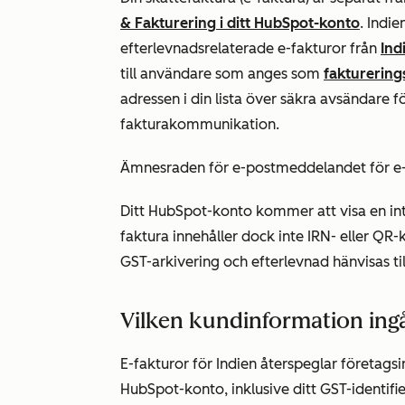
& Fakturering
i ditt HubSpot-konto
. Indi
efterlevnadsrelaterade e-fakturor från
Ind
till användare som anges som
fakturering
adressen i din lista över säkra avsändare fö
fakturakommunikation.
Ämnesraden för e-postmeddelandet för e-
Ditt HubSpot-konto kommer att visa en in
faktura innehåller dock inte IRN- eller QR
GST-arkivering och efterlevnad hänvisas till
Vilken kundinformation ingå
E-fakturor för Indien återspeglar företags
HubSpot-konto, inklusive ditt GST-identifie