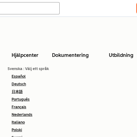
Hjälpcenter
Dokumentering
Utbildning
Svenska
: Välj ett språk
Español
Deutsch
日本語
Português
Français
Nederlands
Italiano
Polski