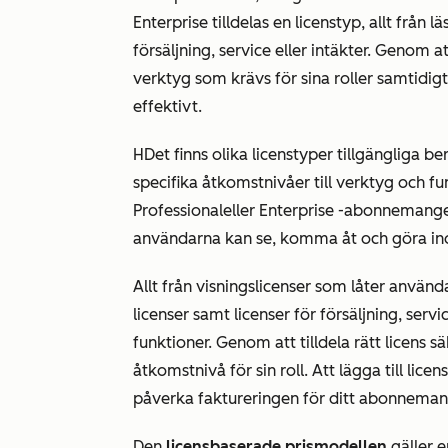
Enterprise
tilldelas en licenstyp, allt från l
försäljning, service eller intäkter. Genom at
verktyg som krävs för sina roller samtidi
effektivt.
H
Det finns olika licenstyper tillgänglig
specifika åtkomstnivåer till verktyg och fu
Professional
eller
Enterprise
-abonnemanget t
användarna kan se, komma åt och göra in
Allt från visningslicenser som låter använda
licenser samt licenser för försäljning, servi
funktioner. Genom att tilldela rätt licens
åtkomstnivå för sin roll. Att lägga till lice
påverka faktureringen för ditt abonnema
Den
licensbaserade prismodellen
gäller 