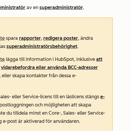
ministratör
av en
superadministratör
.
nte
spara
rapporter
,
redigera poster
, ändra
elas
superadministratörsbehörighet
.
nte
lägga till information i HubSpot, inklusive
att
,
vidarebefordra eller använda BCC-adresser
 eller skapa kontakter från dessa e-
s- eller Service-licens till en läslicens stängs
e-
e-postloggningen och möjligheten att skapa
du tilldela minst en Core-, Sales- eller Service-
nlig e-post är aktiverad för användaren.