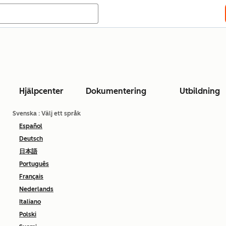
Hjälpcenter
Dokumentering
Utbildning
Svenska
: Välj ett språk
Español
Deutsch
日本語
Português
Français
Nederlands
Italiano
Polski