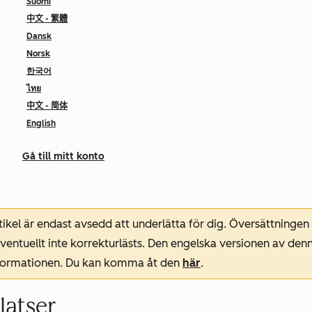
Suomi
中文 - 繁體
Dansk
Norsk
한국어
ไทย
中文 - 简体
English
Gå till mitt konto
ikel är endast avsedd att underlätta för dig. Översättningen
entuellt inte korrekturlästs. Den engelska versionen av denn
nformationen. Du kan komma åt den
här
.
latser