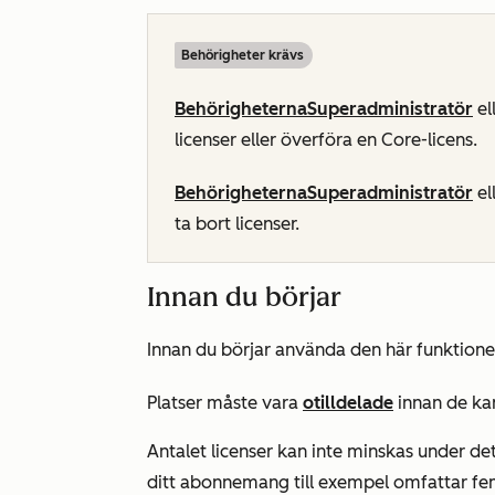
Behörigheter krävs
Behörigheterna
Superadministratör
el
licenser eller överföra en Core-licens.
Behörigheterna
Superadministratör
el
ta bort licenser.
Innan du börjar
Innan du börjar använda den här funktione
Platser måste vara
otilldelade
innan de kan
Antalet licenser kan inte minskas under d
ditt abonnemang till exempel omfattar fem l