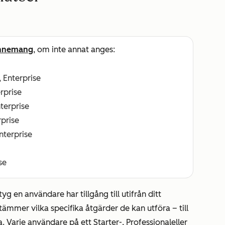
nnemang
, om inte annat anges:
, Enterprise
erprise
nterprise
rprise
Enterprise
se
yg en användare har tillgång till utifrån ditt
ämmer vilka specifika åtgärder de kan utföra – till
ta. Varje användare på ett
Starter
-,
Professional
eller