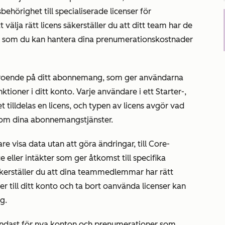
äsbehörighet till specialiserade licenser för
t välja rätt licens säkerställer du att ditt team har de
gt som du kan hantera dina prenumerationskostnader
a beroende på ditt abonnemang, som ger användarna
nktioner i ditt konto. Varje användare i ett
Starter
-,
illdelas en licens, och typen av licens avgör vad
om dina abonnemangstjänster.
re visa data utan att göra ändringar, till Core-
ce eller intäkter som ger åtkomst till specifika
 säkerställer du att dina teammedlemmar har rätt
nser till ditt konto och ta bort oanvända licenser kan
ng.
endast för nya konton och prenumerationer som