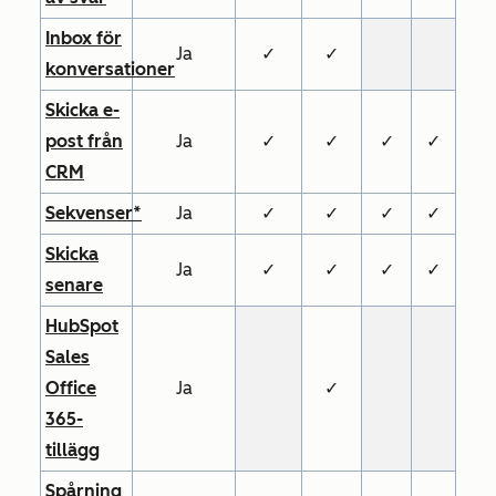
Inbox för
Ja
✓
✓
konversationer
Skicka e-
post från
Ja
✓
✓
✓
✓
CRM
Sekvenser*
Ja
✓
✓
✓
✓
Skicka
Ja
✓
✓
✓
✓
senare
HubSpot
Sales
Office
Ja
✓
365-
tillägg
Spårning