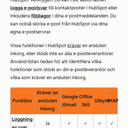
logga e-postsvar
till kontaktposter i HubSpot eller
inkludera
filbilagor
i dina e-postmeddelanden. Du
kan också skicka e-post från HubSpot via dina
egna e-postservrar.
Vissa funktioner i HubSpot
kräver
en ansluten
inkorg, eller stöds inte av alla e-postleverantörer.
Använd listan nedan för att identifiera vilka
funktioner som stöds av din e-postleverantör och
vilka som kräver en ansluten inkorg.
Kräver en
Google
Office
Funktion
ansluten
Utbyte
IMAP
/Gmail
365
inkorg
Loggning
Ja
✓
✓
✓
✓
av svar