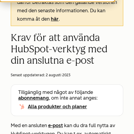
därför betraktas som den gällande versionen
med den senaste informationen. Du kan
komma åt den
här
.
Krav för att använda
HubSpot-verktyg med
din anslutna e-post
Senast uppdaterad:
2 augusti 2023
Tillgänglig med något av följande
abonnemang
, om inte annat anges:
Alla produkter och planer
Med en ansluten
e-post
kan du dra full nytta av
HubSpot-verktygen. Du kan t.ex. automatiskt