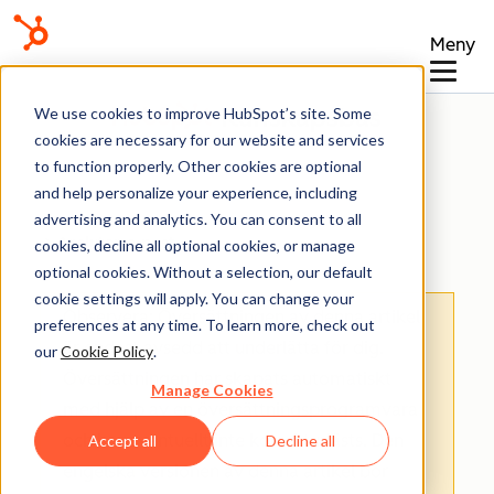
Meny
Kunskapsbas
We use cookies to improve HubSpot’s site. Some
cookies are necessary for our website and services
to function properly. Other cookies are optional
and help personalize your experience, including
advertising and analytics. You can consent to all
Ansluten e-post
cookies, decline all optional cookies, or manage
optional cookies. Without a selection, our default
cookie settings will apply. You can change your
Observera: Översättningen av denna artikel
preferences at any time. To learn more, check out
är endast avsedd att underlätta för dig.
our
Cookie Policy
.
Översättningen har skapats automatiskt
Manage Cookies
med hjälp av en översättningsprogramvara
och har eventuellt inte korrekturlästs. Den
Accept all
Decline all
engelska versionen av denna artikel bör