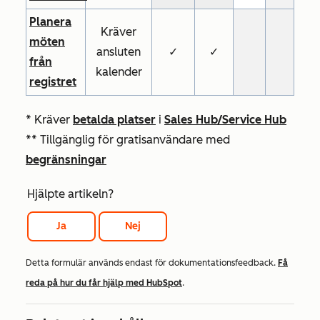
Planera
Kräver
möten
ansluten
✓
✓
från
kalender
registret
* Kräver
betalda platser
i
Sales
Hub/Service Hub
** Tillgänglig för gratisanvändare med
begränsningar
Hjälpte artikeln?
Ja
Nej
Detta formulär används endast för dokumentationsfeedback.
Få
reda på hur du får hjälp med HubSpot
.