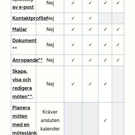
Nej
✓
✓
✓
✓
av e-post
Kontaktprofiler
Nej
✓
✓
Mallar
Nej
✓
✓
✓
✓
Dokument
Nej
✓
✓
✓
✓
**
Anropande**
Nej
✓
✓
✓
✓
Skapa,
visa och
Nej
✓
✓
✓
redigera
möten**
.
Planera
Kräver
möten
ansluten
✓
med en
kalender
möteslänk