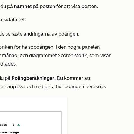
r du på
namnet
på
posten
för att visa posten.
a sidofältet:
de senaste ändringarna av poängen.
toriken för hälsopoängen. I den högra panelen
er månad, och diagrammet
Scorehistorik
, som visar
ndrades.
 du på
Poängberäkningar
. Du kommer att
kan anpassa och redigera hur poängen beräknas.