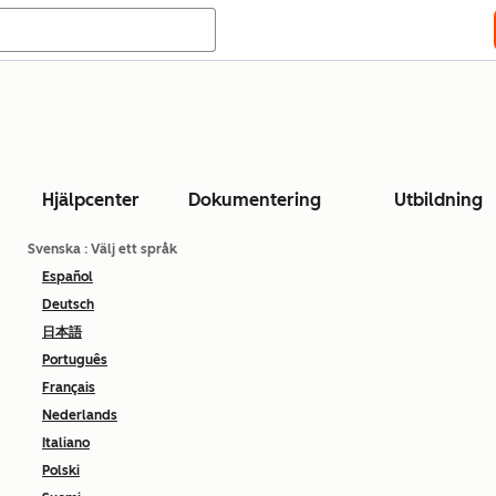
Hjälpcenter
Dokumentering
Utbildning
Svenska
: Välj ett språk
Español
Deutsch
日本語
Português
Français
Nederlands
Italiano
Polski