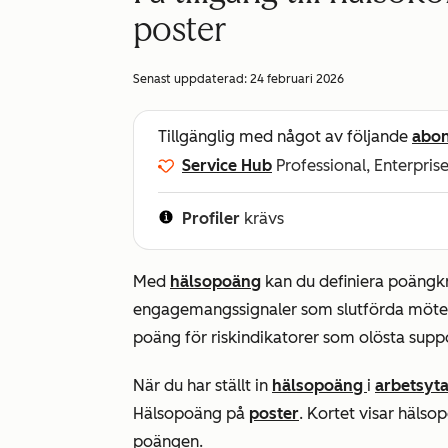
poster
Senast uppdaterad:
24 februari 2026
Tillgänglig med något av följande
abo
Service Hub
Professional, Enterpris
Profiler
krävs
Med
hälsopoäng
kan du definiera poängkri
engagemangssignaler som slutförda möten
poäng för riskindikatorer som olösta supp
När du har ställt in
hälsopoäng
i
arbetsyt
Hälsopoäng
på
poster
. Kortet visar hälso
poängen.