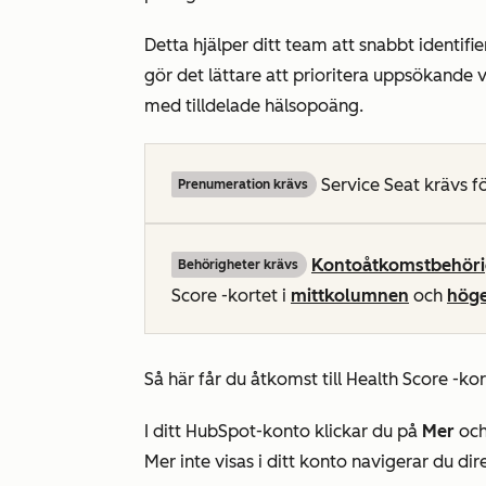
Detta hjälper ditt team att snabbt identifie
gör det lättare att prioritera uppsökande
med tilldelade hälsopoäng.
Service Seat krävs fö
Prenumeration krävs
Kontoåtkomstbehöri
Behörigheter krävs
Score
-kortet i
mittkolumnen
och
höge
Så här får du åtkomst till
Health Score
-kor
I ditt HubSpot-konto klickar du på
Mer
och
Mer
inte visas i ditt konto navigerar du dire