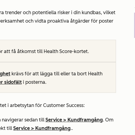
ra trender och potentiella risker i din kundbas, vilket
 verksamhet och vidta proaktiva åtgärder för poster
r att få åtkomst till Health Score-kortet.
ghet
krävs för att lägga till eller ta bort
Health
r sidofält
i posterna.
tet i arbetsytan för Customer Success:
 navigerar sedan till
Service
>
Kundframgång
. Om
kt till
Service
>
Kundframgång
..