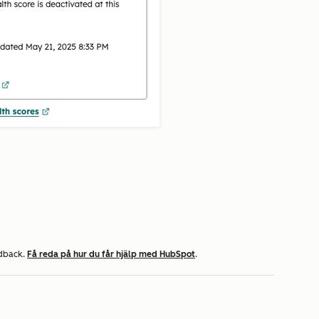
edback.
Få reda på hur du får hjälp med HubSpot
.