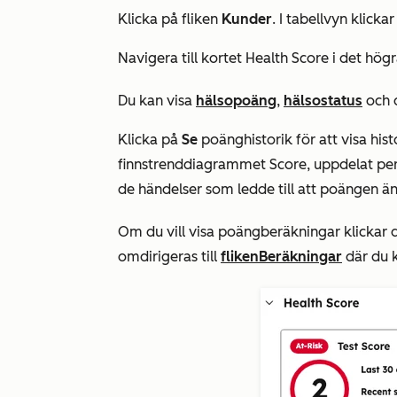
Klicka på fliken
Kunder
. I tabellvyn klicka
Navigera till kortet
Health Score
i det högr
Du kan visa
hälsopoäng
,
hälsostatus
och 
Klicka på
Se
poänghistorik för att visa his
finns
trenddiagrammet
Score
, uppdelat p
de händelser som ledde till att poängen ä
Om du vill visa poängberäkningar klickar
omdirigeras till
fliken
Beräkningar
där du 