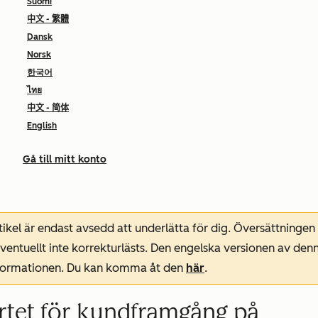
Suomi
中文 - 繁體
Dansk
Norsk
한국어
ไทย
中文 - 简体
English
Gå till mitt konto
ikel är endast avsedd att underlätta för dig. Översättningen
entuellt inte korrekturlästs. Den engelska versionen av denn
nformationen. Du kan komma åt den
här
.
kortet för kundframgång på