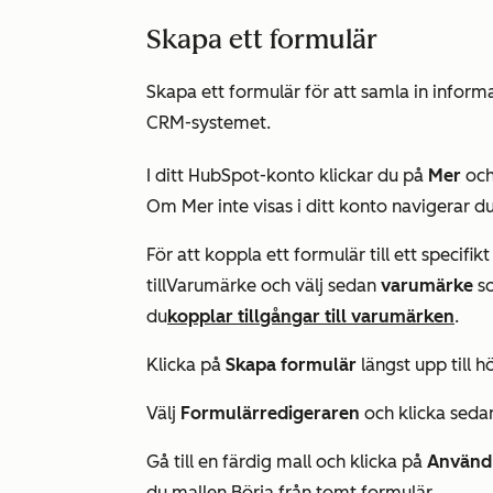
Skapa ett formulär
Skapa ett formulär för att samla in inform
CRM-systemet.
I ditt HubSpot-konto klickar du på
Mer
och
Om
Mer
inte visas i ditt konto navigerar du
För att koppla ett formulär till ett specifik
till
Varumärke
och
välj sedan
varumärke
so
du
kopplar tillgångar till varumärken
.
Klicka på
Skapa formulär
längst upp till h
Välj
Formulärredigeraren
och klicka seda
Gå till en färdig mall och klicka på
Använd
du mallen
Börja från tomt
formulär.