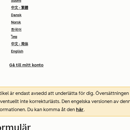
Suomi
中文 - 繁體
Dansk
Norsk
한국어
ไทย
中文 - 简体
English
Gå till mitt konto
ikel är endast avsedd att underlätta för dig. Översättningen
entuellt inte korrekturlästs. Den engelska versionen av denn
nformationen. Du kan komma åt den
här
.
ormulär