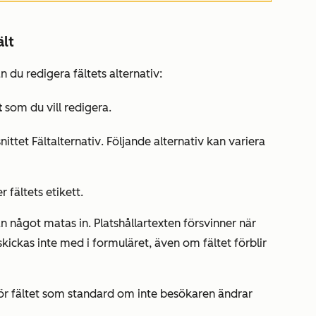
ält
kan du redigera fältets alternativ:
t
som du vill redigera.
snittet
Fältalternativ
. Följande alternativ kan variera
 fältets etikett.
nan något matas in. Platshållartexten försvinner när
skickas inte med i formuläret, även om fältet förblir
för fältet som standard om inte besökaren ändrar