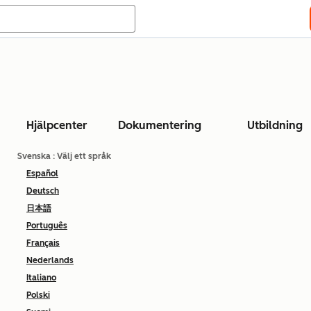
Hjälpcenter
Dokumentering
Utbildning
Svenska
: Välj ett språk
Español
Deutsch
日本語
Português
Français
Nederlands
Italiano
Polski