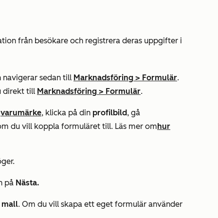
ation från besökare och registrera deras uppgifter i
 navigerar sedan till
Marknadsföring
>
Formulär
.
 direkt till
Marknadsföring
>
Formulär
.
t
varumärke
,
klicka på din
profilbild
, gå
m du vill koppla formuläret till. Läs mer om
hur
öger.
n på
Nästa.
 mall
. Om du vill skapa ett eget formulär använder