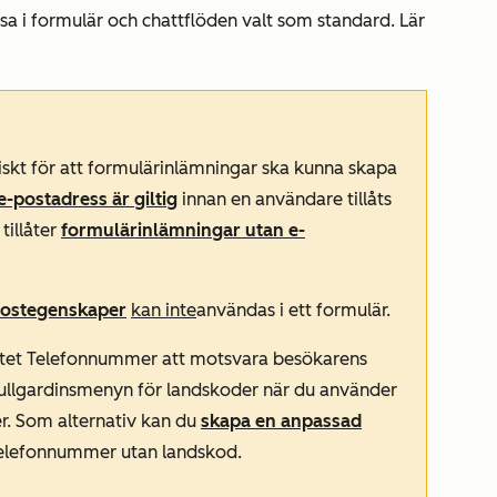
sa i formulär och chattflöden
valt som standard. Lär
iskt för att formulärinlämningar ska kunna skapa
e-postadress är giltig
innan en användare tillåts
tillåter
formulärinlämningar utan e-
postegenskaper
kan inte
användas i ett formulär.
tet
Telefonnummer
att motsvara besökarens
rullgardinsmenyn för landskoder när du använder
. Som alternativ kan du
skapa en anpassad
telefonnummer utan landskod.