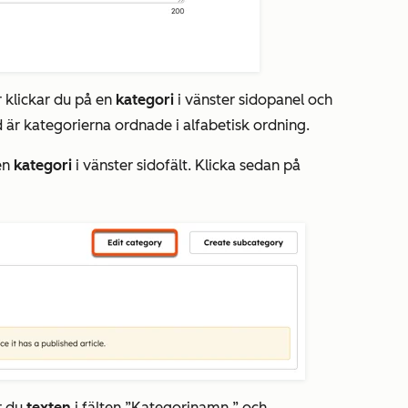
 klickar du på en
kategori
i vänster sidopanel och
 är kategorierna ordnade i alfabetisk ordning.
 en
kategori
i vänster sidofält. Klicka sedan på
ar du
texten
i
fälten
”Kategorinamn
” och