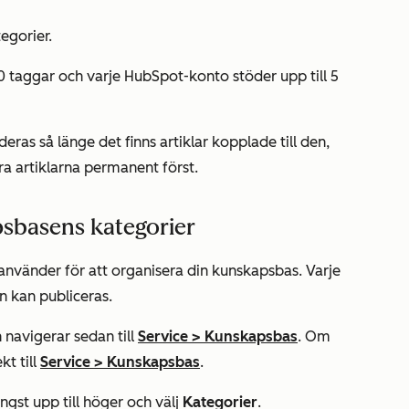
egorier.
00 taggar och varje HubSpot-konto stöder upp till 5
eras så länge det finns artiklar kopplade till den,
ra artiklarna permanent först.
sbasens kategorier
nvänder för att organisera din kunskapsbas. Varje
en kan publiceras.
 navigerar sedan till
Service
>
Kunskapsbas
. Om
kt till
Service
>
Kunskapsbas
.
ngst upp till höger och välj
Kategorier
.