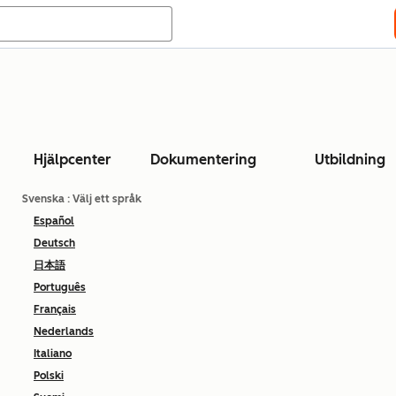
Hjälpcenter
Dokumentering
Utbildning
Svenska
: Välj ett språk
Español
Deutsch
日本語
Português
Français
Nederlands
Italiano
Polski