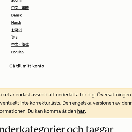
Suomi
中文 - 繁體
Dansk
Norsk
한국어
ไทย
中文 - 简体
English
Gå till mitt konto
ikel är endast avsedd att underlätta för dig. Översättningen
entuellt inte korrekturlästs. Den engelska versionen av denn
nformationen. Du kan komma åt den
här
.
underkategorier och taggar