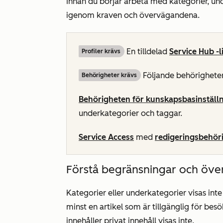
Innan du börjar arbeta med kategorier, un
igenom kraven och övervägandena.
En tilldelad
Service Hub
-l
Profiler krävs
Följande behörigheter
Behörigheter krävs
Behörigheten för kunskapsbasinställ
underkategorier och taggar.
Service Access
med
redigeringsbehör
Förstå begränsningar och öv
Kategorier eller underkategorier visas inte
minst en artikel som är tillgänglig för bes
innehåller privat innehåll visas inte.