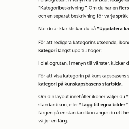
”Kategoribeskrivning
”. Om du har en
fler
och en separat beskrivning för varje språk
När du är klar klickar du på
”Uppdatera ka
För att redigera kategorins utseende, ikone
kategori
längst upp till höger:
I dial
ogr
utan, i menyn till vänster, klickar
För att visa kategorin på kunskapsbasens st
kategori
på
kunskapsbasens startsida
.
Om din layout innehåller ikoner väljer du
”
standardikon, eller
”Lägg till egna bilder”
färgen på en standardikon anger du ett
he
väljer en
färg
.