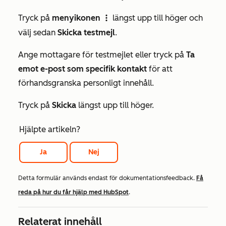
Tryck på
menyikonen
längst upp till höger och
verticalMenu
välj sedan
Skicka testmejl
.
Ange mottagare för testmejlet eller tryck på
Ta
emot e-post som specifik kontakt
för att
förhandsgranska personligt innehåll.
Tryck på
Skicka
längst upp till höger.
Hjälpte artikeln?
Ja
Nej
Detta formulär används endast för dokumentationsfeedback.
Få
reda på hur du får hjälp med HubSpot
.
Relaterat innehåll