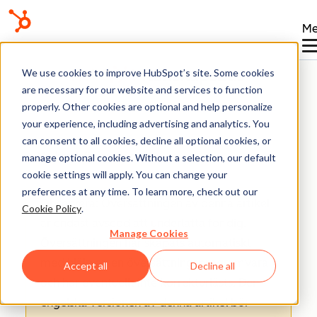
Me
Kunskapsbas
We use cookies to improve HubSpot’s site. Some cookies
are necessary for our website and services to function
properly. Other cookies are optional and help personalize
your experience, including advertising and analytics. You
can consent to all cookies, decline all optional cookies, or
Marknadsförings-e-post
manage optional cookies. Without a selection, our default
cookie settings will apply. You can change your
preferences at any time. To learn more, check out our
Observera: Översättningen av denna artikel
Cookie Policy
.
är endast avsedd att underlätta för dig.
Manage Cookies
Översättningen har skapats automatiskt
med hjälp av en översättningsprogramvara
Accept all
Decline all
och har eventuellt inte korrekturlästs. Den
engelska versionen av denna artikel bör