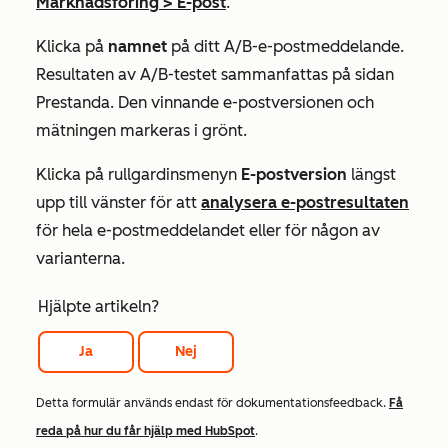
Marknadsföring
>
E-post
.
Klicka på
namnet
på ditt A/B-e-postmeddelande.
Resultaten av A/B-testet sammanfattas på sidan
Prestanda
. Den vinnande e-postversionen och
mätningen markeras i grönt.
Klicka på rullgardinsmenyn
E-postversion
längst
upp till vänster för att
analysera e-postresultaten
för hela e-postmeddelandet eller för någon av
varianterna.
Hjälpte artikeln?
Ja
Nej
Detta formulär används endast för dokumentationsfeedback.
Få
reda på hur du får hjälp med HubSpot
.