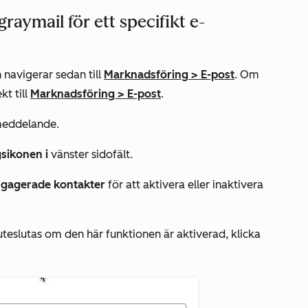
aymail för ett specifikt e-
 navigerar sedan till
Marknadsföring
>
E-post
. Om
kt till
Marknadsföring
>
E-post
.
tmeddelande.
sikonen i
vänster sidofält.
-engagerade kontakter
för att aktivera eller inaktivera
teslutas om den här funktionen är aktiverad, klicka