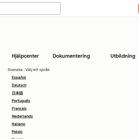
Hjälpcenter
Dokumentering
Utbildning
Svenska
: Välj ett språk
Español
Deutsch
日本語
Português
Français
Nederlands
Italiano
Polski