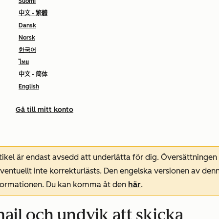
Suomi
中文 - 繁體
Dansk
Norsk
한국어
ไทย
中文 - 简体
English
Gå till mitt konto
ikel är endast avsedd att underlätta för dig. Översättningen
entuellt inte korrekturlästs. Den engelska versionen av denn
nformationen. Du kan komma åt den
här
.
ail och undvik att skicka