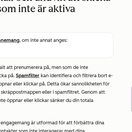
som inte är aktiva
nnemang
, om inte annat anges:
alt att prenumerera på, men som de inte
icka på.
Spamfilter
kan identifiera och filtrera bort e-
ar eller klickar på. Detta ökar sannolikheten för
skräppostmappen eller i spamfiltret. Genom att
nte öppnar eller klickar sänker du din totala
tan engagemang
är utformad för att förbättra dina
ntakter som inte interagerar med dina