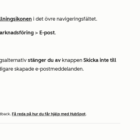
ällningsikonen
i det övre navigeringsfältet.
arknadsföring
>
E-post
.
gsalternativ
stänger du av
knappen
Skicka inte till
tidigare skapade e-postmeddelanden.
edback.
Få reda på hur du får hjälp med HubSpot
.